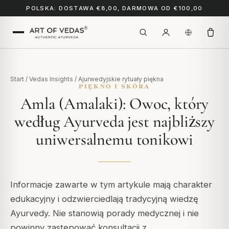
POLSKA: DOSTAWA €8,00, DARMOWA OD €100,00
Start
/
Vedas Insights
/
Ajurwedyjskie rytuały piękna
PIĘKNO I SKÓRA
Amla (Amalaki): Owoc, który
według Ayurveda jest najbliższy
uniwersalnemu tonikowi
Informacje zawarte w tym artykule mają charakter
edukacyjny i odzwierciedlają tradycyjną wiedzę
Ayurvedy. Nie stanowią porady medycznej i nie
powinny zastępować konsultacji z