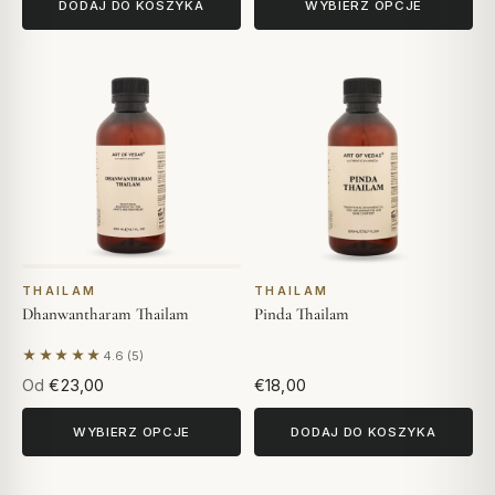
DODAJ DO KOSZYKA
WYBIERZ OPCJE
THAILAM
THAILAM
Dhanwantharam Thailam
Pinda Thailam
★★★★★
4.6 (5)
Na podstawie 5 opinii
Od
€23,00
€18,00
WYBIERZ OPCJE
DODAJ DO KOSZYKA