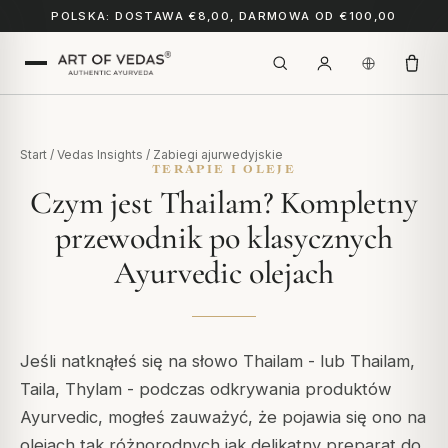
POLSKA: DOSTAWA €8,00, DARMOWA OD €100,00
Start
/
Vedas Insights
/
Zabiegi ajurwedyjskie
TERAPIE I OLEJE
Czym jest Thailam? Kompletny
przewodnik po klasycznych
Ayurvedic olejach
Jeśli natknąłeś się na słowo
Thailam
- lub
Thailam
,
Taila
,
Thylam
- podczas odkrywania produktów
Ayurvedic, mogłeś zauważyć, że pojawia się ono na
olejach tak różnorodnych jak delikatny preparat do