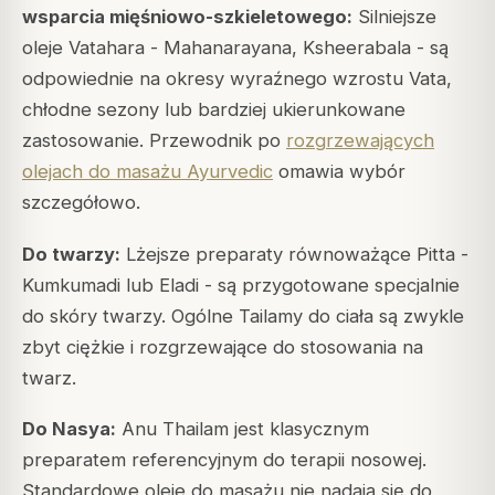
wsparcia mięśniowo-szkieletowego:
Silniejsze
oleje Vatahara - Mahanarayana, Ksheerabala - są
odpowiednie na okresy wyraźnego wzrostu Vata,
chłodne sezony lub bardziej ukierunkowane
zastosowanie. Przewodnik po
rozgrzewających
olejach do masażu Ayurvedic
omawia wybór
szczegółowo.
Do twarzy:
Lżejsze preparaty równoważące Pitta -
Kumkumadi lub Eladi - są przygotowane specjalnie
do skóry twarzy. Ogólne Tailamy do ciała są zwykle
zbyt ciężkie i rozgrzewające do stosowania na
twarz.
Do Nasya:
Anu Thailam jest klasycznym
preparatem referencyjnym do terapii nosowej.
Standardowe oleje do masażu nie nadają się do