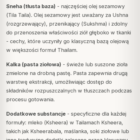
Sneha (tłusta baza)
- najczęściej olej sezamowy
(
Tila Taila
). Olej sezamowy jest uważany za Ushna
(rozgrzewający), przenikający (
Sukshma
) i zdolny
do przenoszenia właściwości ziół głęboko w tkanki
- cechy, które uczyniły go klasyczną bazą olejową
w większości formuł Thailam.
Kalka (pasta ziołowa)
- świeże lub suszone zioła
zmielone na drobną pastę. Pasta zapewnia drugą
warstwę ekstrakcji, umożliwiając dostęp do
składników rozpuszczalnych w tłuszczach podczas
procesu gotowania.
Dodatkowe substancje
- specyficzne dla każdej
formuły: mleko (
Ksheera
) w Tailamach Ksheera,
takich jak Ksheerabala, maślanka, soki ziołowe lub