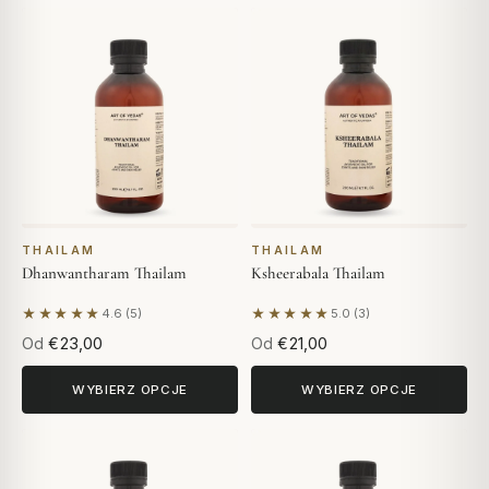
THAILAM
THAILAM
Dhanwantharam Thailam
Ksheerabala Thailam
★★★★★
★★★★★
4.6 (5)
5.0 (3)
Na podstawie 5 opinii
Na podstawie 3 opinii
Od
€23,00
Od
€21,00
WYBIERZ OPCJE
WYBIERZ OPCJE