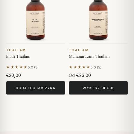
THAILAM
THAILAM
Eladi Thailam
Mahanarayana Thailam
★★★★★
★★★★★
5.0 (3)
5.0 (5)
Na podstawie 3 opinii
Na podstawie 5 opinii
€20,00
Od
€23,00
DODAJ DO KOSZYKA
WYBIERZ OPCJE