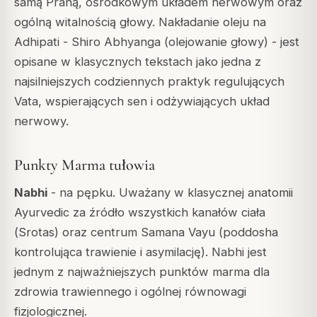
samą Praną, ośrodkowym układem nerwowym oraz
ogólną witalnością głowy. Nakładanie oleju na
Adhipati -
Shiro Abhyanga
(olejowanie głowy) - jest
opisane w klasycznych tekstach jako jedna z
najsilniejszych codziennych praktyk regulujących
Vata, wspierających sen i odżywiających układ
nerwowy.
Punkty Marma tułowia
Nabhi
- na pępku. Uważany w klasycznej anatomii
Ayurvedic za źródło wszystkich kanałów ciała
(
Srotas
) oraz centrum
Samana Vayu
(poddosha
kontrolująca trawienie i asymilację). Nabhi jest
jednym z najważniejszych punktów marma dla
zdrowia trawiennego i ogólnej równowagi
fizjologicznej.