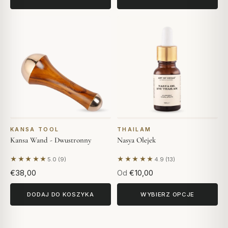
KANSA TOOL
THAILAM
Kansa Wand - Dwustronny
Nasya Olejek
★★★★★
★★★★★
5.0 (9)
4.9 (13)
Na podstawie 9 opinii
Na podstawie 13 opinii
€38,00
Od
€10,00
DODAJ DO KOSZYKA
WYBIERZ OPCJE