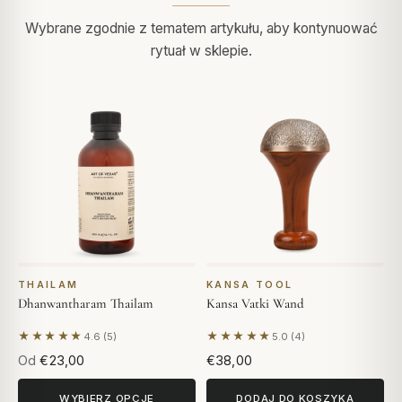
Wybrane zgodnie z tematem artykułu, aby kontynuować
rytuał w sklepie.
THAILAM
KANSA TOOL
Dhanwantharam Thailam
Kansa Vatki Wand
★★★★★
★★★★★
4.6 (5)
5.0 (4)
Na podstawie 5 opinii
Na podstawie 4 opinii
Od
€23,00
€38,00
WYBIERZ OPCJE
DODAJ DO KOSZYKA