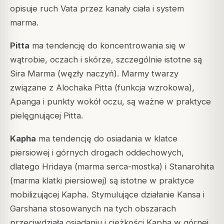
opisuje ruch Vata przez kanały ciała i system
marma.
Pitta
ma tendencję do koncentrowania się w
wątrobie, oczach i skórze, szczególnie istotne są
Sira Marma
(węzły naczyń). Marmy twarzy
związane z
Alochaka Pitta
(funkcja wzrokowa),
Apanga i punkty wokół oczu, są ważne w praktyce
pielęgnującej Pitta.
Kapha
ma tendencję do osiadania w klatce
piersiowej i górnych drogach oddechowych,
dlatego
Hridaya
(marma serca-mostka) i
Stanarohita
(marma klatki piersiowej) są istotne w praktyce
mobilizującej Kapha. Stymulujące działanie Kansa i
Garshana stosowanych na tych obszarach
przeciwdziała osiadaniu i ciężkości Kapha w górnej