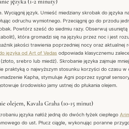
anie języka (1-2 minuty)
 Wyciągnij język. Umieść miedziany skrobak do języka na 
ując odruchu wymiotnego. Przeciągnij go do przodu j
obak. Powtórz sześć do siedmiu razy. Obserwuj usuniętą
olit), która gromadzi się na języku przez noc i jest roz
aźnik jakości trawienia poprzedniej nocy oraz aktualnej
do języka od Art of Vedas
odpowiada klasycznemu zalece
złoto, srebro lub miedź). Skrobanie języka zajmuje mniej 
e praktyką o najwyższym stosunku korzyści do czasu w c
adzenie Kapha, stymuluje Agni poprzez sygnał sensor
otowuje środowisko jamy ustnej do płukania olejem.
nie olejem, Kavala Graha (10-15 minut)
robaniu języka nałóż jedną do dwóch łyżek ciepłego
Ari
amowego do ust. Płucz ciągle, wykonując poranne przygo