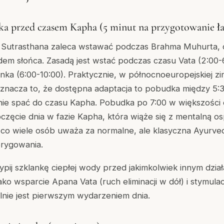
ka przed czasem Kapha (5 minut na przygotowanie ła
Sutrasthana zaleca wstawać podczas Brahma Muhurta, 
em słońca. Zasadą jest wstać podczas czasu Vata (2:00-6
nka (6:00-10:00). Praktycznie, w północnoeuropejskiej z
 oznacza to, że dostępna adaptacja to pobudka między 5:
 nie spać do czasu Kapha. Pobudka po 7:00 w większości
zęcie dnia w fazie Kapha, która wiąże się z mentalną osp
co wiele osób uważa za normalne, ale klasyczna Ayurveda
orygowania.
ij szklankę ciepłej wody przed jakimkolwiek innym dzia
ako wsparcie Apana Vata (ruch eliminacji w dół) i stymula
ealnie jest pierwszym wydarzeniem dnia.