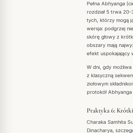
Pełna Abhyanga (ci
rozdział 5 trwa 20-
tych, którzy mogą j
wersja: podgrzej ni
skórę głowy z krót
obszary mają najwy
efekt uspokajający 
W dni, gdy możliwa 
z klasyczną sekwenc
ziołowym składnikom
protokół Abhyanga 
Praktyka 6: Krótk
Charaka Samhita Su
Dinacharya, szczegó