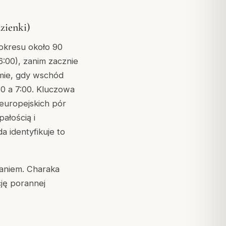
zienki)
okresu około 90
:00), zanim zacznie
imie, gdy wschód
30 a 7:00. Kluczowa
 europejskich pór
ałością i
 identyfikuje to
łaniem. Charaka
cję porannej