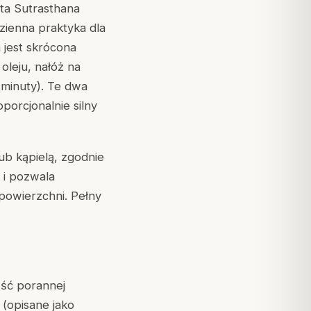
ta Sutrasthana
dzienna praktyka dla
 jest skrócona
leju, nałóż na
 minuty). Te dwa
orcjonalnie silny
ub kąpielą, zgodnie
 i pozwala
powierzchni. Pełny
ęść porannej
 (opisane jako