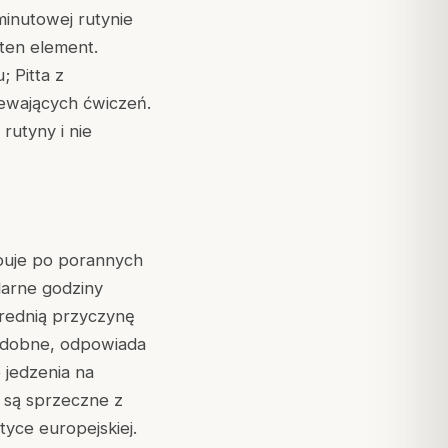
minutowej rutynie
 ten element.
; Pitta z
ewających ćwiczeń.
rutyny i nie
ępuje po porannych
larne godziny
średnią przyczynę
podobne, odpowiada
 jedzenia na
u są sprzeczne z
yce europejskiej.