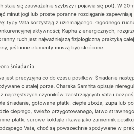
staje się zauważalnie szybszy i pojawia się pot). W 20-
sięć minut jogi lub proste poranne rozciąganie zapewniają
ę: typy Vata korzystają z uziemiającego, łagodnego ruchu
onkurencyjnej aktywności; Kapha z energicznych, rozgrz
anny ruch jest najważniejszą fizjologiczną praktyką całej 
ny, jeśli inne elementy muszą być skrócone.
pora śniadania
a jest precyzyjna co do czasu posiłków. Śniadanie nast
pożywane o stałej porze. Charaka Samhita opisuje nieregu
n z najczęstszych czynników zaostrzających Vata i bezpo
płe śniadanie, gotowane płatki, ciepłe zboża, zupa lub 
adzie ciepłego, świeżo przygotowanego, łatwo strawnego
imne płatki, surowe koktajle i kawa jako zamiennik posiłk
godzącego Vata, choć są powszechnie spożywane w prakt