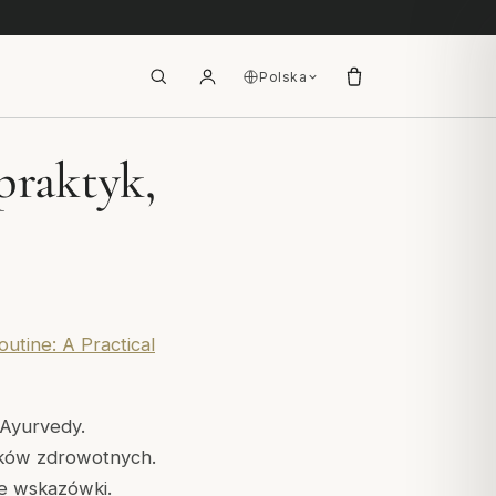
Polska
praktyk,
utine: A Practical
 Ayurvedy.
nków zdrowotnych.
ne wskazówki.