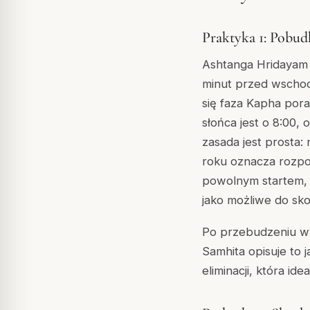
Praktyka 1: Pobud
Ashtanga Hridayam 
minut przed wschod
się faza Kapha pora
słońca jest o 8:00,
zasada jest prosta:
roku oznacza rozpoc
powolnym startem, 
jako możliwe do sk
Po przebudzeniu wyp
Samhita opisuje to j
eliminacji, która id