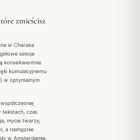
tóre zmieścisz
hana w Charaka
egółowe sekcje
 są konsekwentnie
zięki kumulacyjnemu
ała) w optymalnym
 współczesnej
 tekstach, czas
a, mycie twarzy,
l, a następnie
osły w Amsterdamie,