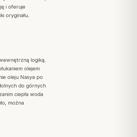
ę i oferuje
ki oryginału.
wewnętrzną logiką.
płukaniem olejem
ie oleju Nasya po
 dolnych do górnych
 zanim ciepła woda
ało, można