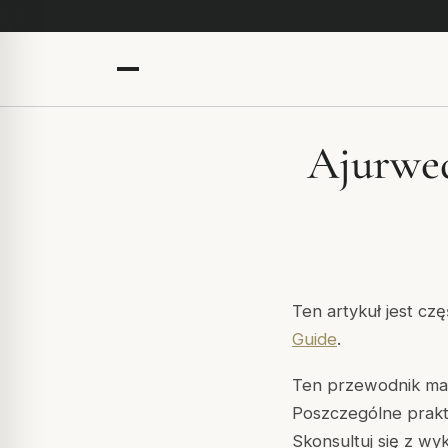
Ajurwed
Ten artykuł jest cz
Guide
.
Ten przewodnik ma c
Poszczególne prak
Skonsultuj się z wy