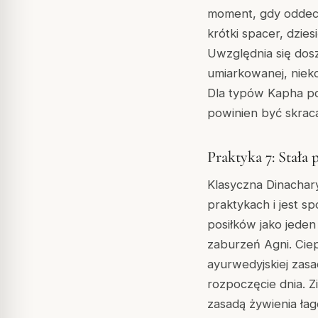
moment, gdy oddech 
krótki spacer, dzie
Uwzględnia się dosz
umiarkowanej, niek
Dla typów Kapha por
powinien być skraca
Praktyka 7: Stała 
Klasyczna Dinachary
praktykach i jest s
posiłków jako jede
zaburzeń Agni. Cie
ayurwedyjskiej zas
rozpoczęcie dnia. Z
zasadą żywienia ła