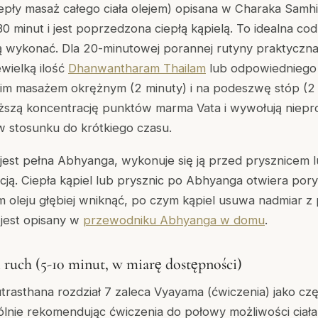
epły masaż całego ciała olejem) opisana w Charaka Samhi
30 minut i jest poprzedzona ciepłą kąpielą. To idealna co
ą wykonać. Dla 20-minutowej porannej rutyny praktyczna
ewielką ilość
Dhanwantharam Thailam
lub odpowiedniego o
kim masażem okrężnym (2 minuty) i na podeszwę stóp (2
ższą koncentrację punktów marma Vata i wywołują nieprop
w stosunku do krótkiego czasu.
jest pełna Abhyanga, wykonuje się ją przed prysznicem l
ją. Ciepła kąpiel lub prysznic po Abhyanga otwiera pory
 oleju głębiej wniknąć, po czym kąpiel usuwa nadmiar z 
jest opisany w
przewodniku Abhyanga w domu
.
i ruch (5-10 minut, w miarę dostępności)
trasthana rozdział 7 zaleca Vyayama (ćwiczenia) jako cz
lnie rekomendując ćwiczenia do połowy możliwości ciała