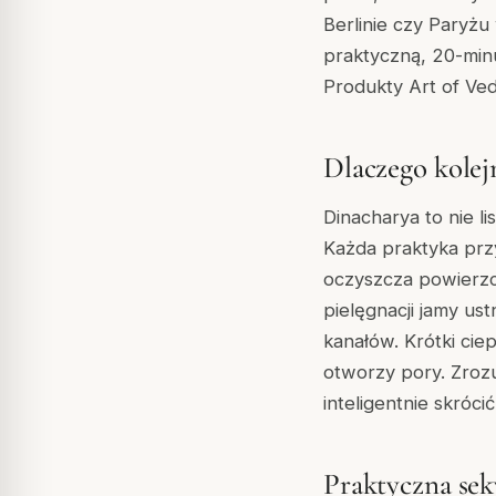
Berlinie czy Paryżu
praktyczną, 20-minu
Produkty Art of Ved
Dlaczego kolej
Dinacharya to nie 
Każda praktyka prz
oczyszcza powierzc
pielęgnacji jamy us
kanałów. Krótki cie
otworzy pory. Zrozu
inteligentnie skróc
Praktyczna se