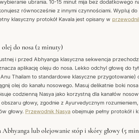
, wybieranie ubrania. 10-15 minut mija bez dodatkowego na
konujesz równocześnie z innymi czynnościami. Wypluj do
tny klasyczny protokół Kavala jest opisany w
przewodnik
 olej do nosa (2 minuty)
y ustnej i przed Abhyanga klasyczna sekwencja przechodz
acza aplikację oleju do nosa. Lekko odchyl głowę do tył
Anu Thailam to standardowe klasyczne przygotowanie) d
iągnij olej do kanału nosowego. Masuj delikatnie boki nos
isuje codzienną Nasya jako korzystną dla kanałów nosow
ie obszaru głowy, zgodnie z Ayurvedycznym rozumieniem,
łów głowy.
Przewodnik Nasya
obejmuje pełny protokół i k
a Abhyanga lub olejowanie stóp i skóry głowy (5 min