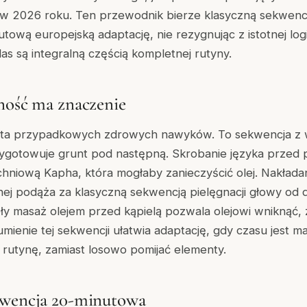
 w 2026 roku. Ten przewodnik bierze klasyczną sekwencj
tową europejską adaptację, nie rezygnując z istotnej logi
as są integralną częścią kompletnej rutyny.
ność ma znaczenie
lista przypadkowych zdrowych nawyków. To sekwencja z 
ygotowuje grunt pod następną. Skrobanie języka przed 
hniową Kapha, która mogłaby zanieczyścić olej. Nakładan
tnej podąża za klasyczną sekwencją pielęgnacji głowy od
pły masaż olejem przed kąpielą pozwala olejowi wniknąć,
mienie tej sekwencji ułatwia adaptację, gdy czasu jest m
ić rutynę, zamiast losowo pomijać elementy.
kwencja 20-minutowa