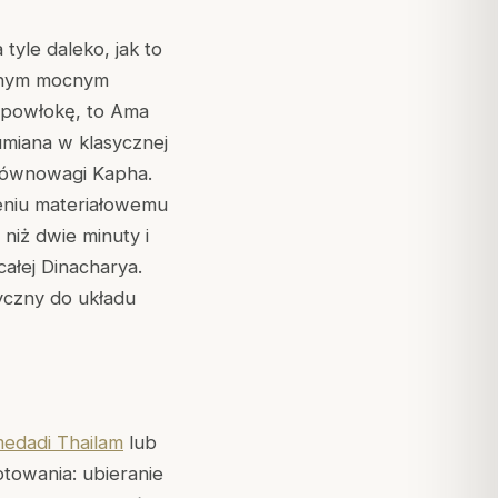
tyle daleko, jak to
ednym mocnym
 powłokę, to Ama
umiana w klasycznej
 równowagi Kapha.
niu materiałowemu
niż dwie minuty i
ałej Dinacharya.
yczny do układu
medadi Thailam
lub
towania: ubieranie