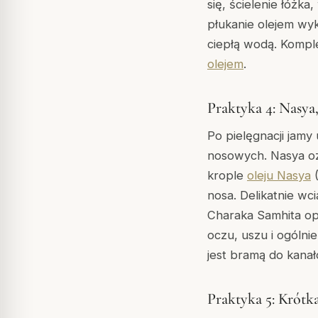
się, ścielenie łóżka
płukanie olejem wy
ciepłą wodą. Komple
olejem
.
Praktyka 4: Nasya,
Po pielęgnacji jam
nosowych. Nasya ozn
krople
oleju Nasya
(
nosa. Delikatnie wc
Charaka Samhita op
oczu, uszu i ogóln
jest bramą do kana
Praktyka 5: Krótk