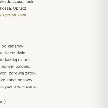
kładu czasu, jeśli
 kosza. Opłucz
u po płukaniu
i do kanałów
u. Nałóż dwie
o każdej dziurki
a jednym palcem.
ych, zdrowia zatok,
 że kanał nosowy
lasyczne wskazania.
ut)