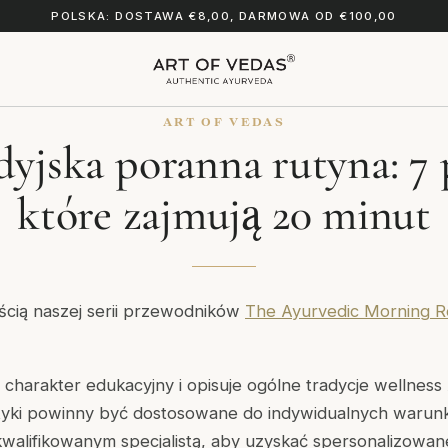
POLSKA: DOSTAWA €8,00, DARMOWA OD €100,00
ART OF VEDAS
yjska poranna rutyna: 7 
które zajmują 20 minut
ęścią naszej serii przewodników
The Ayurvedic Morning Ro
harakter edukacyjny i opisuje ogólne tradycje wellness
tyki powinny być dostosowane do indywidualnych waru
kwalifikowanym specjalistą, aby uzyskać spersonalizowa