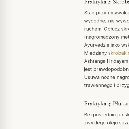
Praktyka 2: Skrob
Stań przy umywalce.
wygodne, nie wywoł
ruchem. Opłucz skr
(nagromadzony metab
Ayurvedzie jako wsk
Miedziany
skrobak 
Ashtanga Hridayam (
jest prawdopodobni
Usuwa nocne nagrom
trawiennego i przyg
Praktyka 3: Płuka
Bezpośrednio po sk
zwykłego oleju sez