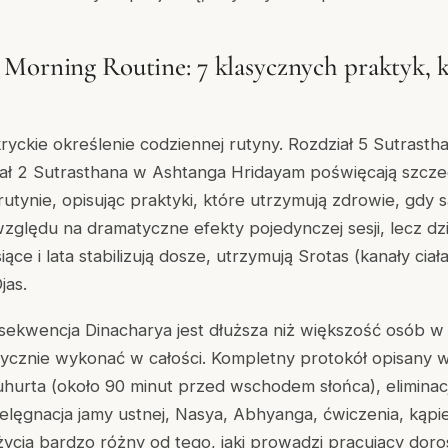
Morning Routine: 7 klasycznych praktyk, k
ryckie określenie codziennej rutyny. Rozdział 5 Sutrast
iał 2 Sutrasthana w Ashtanga Hridayam poświęcają szcz
 rutynie, opisując praktyki, które utrzymują zdrowie, gdy
zględu na dramatyczne efekty pojedynczej sesji, lecz d
iące i lata stabilizują dosze, utrzymują Srotas (kanały ci
jas.
sekwencja Dinacharya jest dłuższa niż większość osób w
ycznie wykonać w całości. Kompletny protokół opisany w
urta (około 90 minut przed wschodem słońca), eliminacj
ielęgnacja jamy ustnej, Nasya, Abhyanga, ćwiczenia, kąpie
 życia bardzo różny od tego, jaki prowadzi pracujący dor