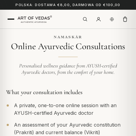
POLSKA: DOSTAWA €8,00, DARMOWA OD €100,00
NAMASKĀR
Online Ayurvedic Consultations
Personalised wellness guidance from AYUSH-certified
Ayurvedic doctors, from the comfort of your home.
What your consultation includes
A private, one-to-one online session with an
AYUSH-certified Ayurvedic doctor
An assessment of your Ayurvedic constitution
(Prakriti) and current balance (Vikriti)