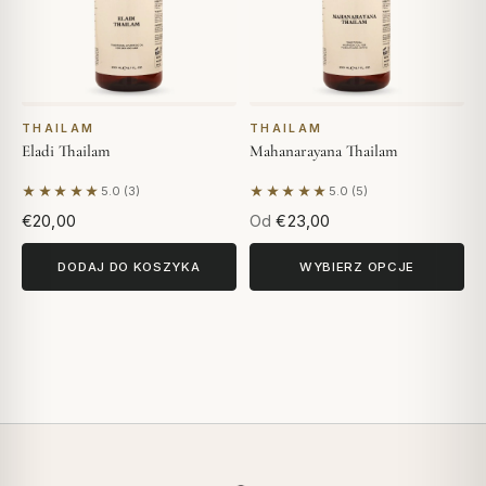
THAILAM
THAILAM
Eladi Thailam
Mahanarayana Thailam
★★★★★
★★★★★
5.0 (3)
5.0 (5)
Na podstawie 3 opinii
Na podstawie 5 opinii
€20,00
Od
€23,00
DODAJ DO KOSZYKA
WYBIERZ OPCJE