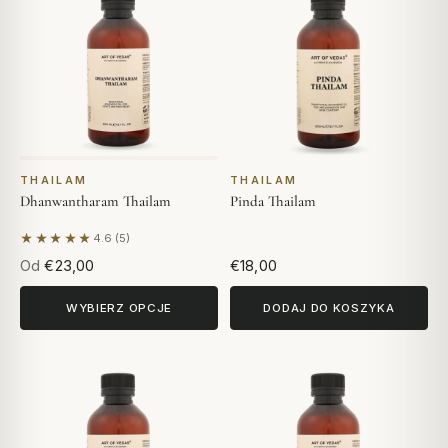
THAILAM
THAILAM
Dhanwantharam Thailam
Pinda Thailam
★★★★★
4.6 (5)
Na podstawie 5 opinii
Od
€23,00
€18,00
WYBIERZ OPCJE
DODAJ DO KOSZYKA