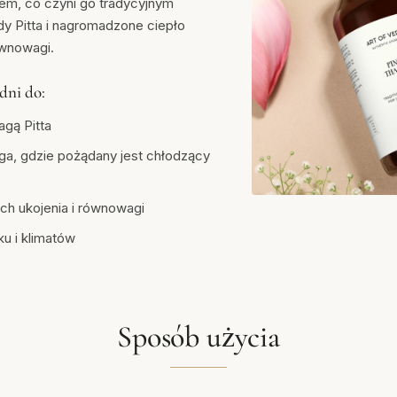
em, co czyni go tradycyjnym
y Pitta i nagromadzone ciepło
ównowagi.
dni do:
agą Pitta
a, gdzie pożądany jest chłodzący
ch ukojenia i równowagi
ku i klimatów
Sposób użycia