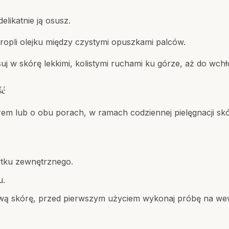
elikatnie ją osusz.
kropli olejku między czystymi opuszkami palców.
uj w skórę lekkimi, kolistymi ruchami ku górze, aż do wchł
ść
rem lub o obu porach, w ramach codziennej pielęgnacji skó
ytku zewnętrznego.
u.
iwą skórę, przed pierwszym użyciem wykonaj próbę na wew