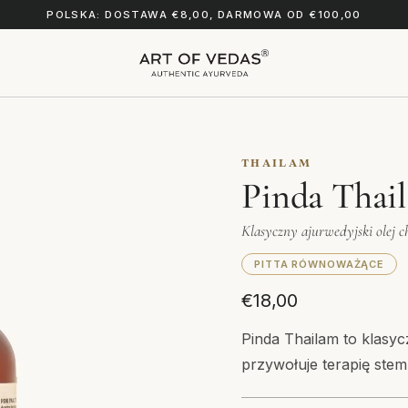
POLSKA: DOSTAWA €8,00, DARMOWA OD €100,00
THAILAM
Pinda Thai
Klasyczny ajurwedyjski olej 
PITTA RÓWNOWAŻĄCE
€18,00
Pinda Thailam to klasyc
przywołuje terapię ste