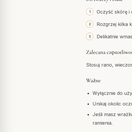
Oczyść skórę i d
Rozgrzej kilka 
Delikatnie wmas
Zalecana częstotliwo
Stosuj rano, wieczo
Ważne
Wyłącznie do uż
Unikaj okolic ocz
Jeśli masz wrażl
ramienia.