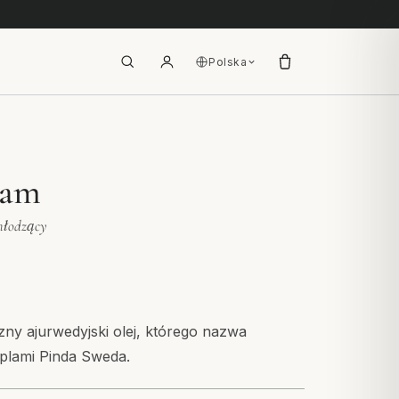
Polska
lam
chłodzący
zny ajurwedyjski olej, którego nazwa
mplami Pinda Sweda.