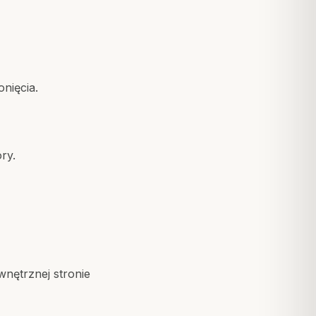
onięcia.
ry.
nętrznej stronie