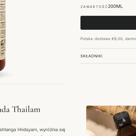
200ML
ZAWARTOŚĆ
Polska: dostawa €8,00, darm
SKŁADNIKI
inda Thailam
tanga Hridayam, wyróżnia się