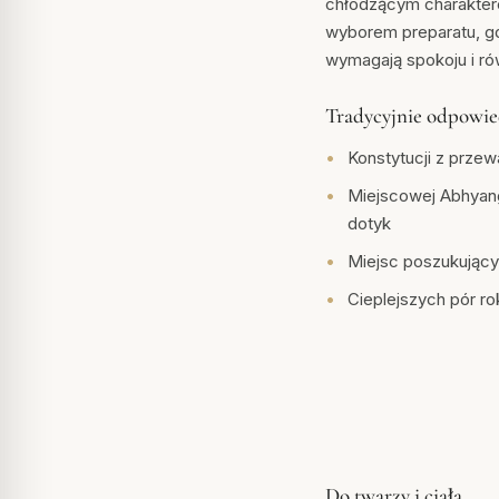
chłodzącym charakter
wyborem preparatu, gd
wymagają spokoju i r
Tradycyjnie odpowie
Konstytucji z przew
Miejscowej Abhyang
dotyk
Miejsc poszukujący
Cieplejszych pór ro
Do twarzy i ciała