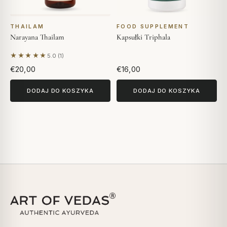
THAILAM
FOOD SUPPLEMENT
Narayana Thailam
Kapsułki Triphala
★★★★★
5.0 (1)
Na podstawie 1 opinii
€20,00
€16,00
DODAJ DO KOSZYKA
DODAJ DO KOSZYKA