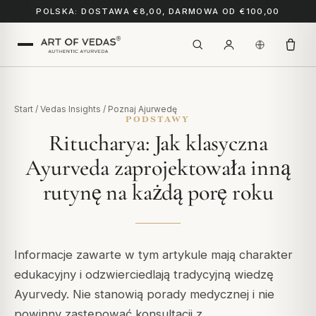
POLSKA: DOSTAWA €8,00, DARMOWA OD €100,00
Start
/
Vedas Insights
/
Poznaj Ajurwedę
PODSTAWY
Ritucharya: Jak klasyczna
Ayurveda zaprojektowała inną
rutynę na każdą porę roku
Informacje zawarte w tym artykule mają charakter
edukacyjny i odzwierciedlają tradycyjną wiedzę
Ayurvedy. Nie stanowią porady medycznej i nie
powinny zastępować konsultacji z