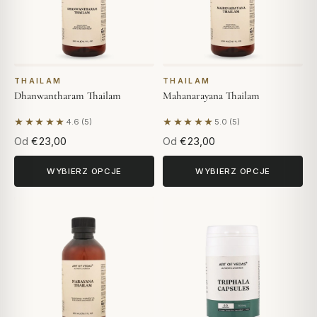
THAILAM
THAILAM
Dhanwantharam Thailam
Mahanarayana Thailam
★★★★★
★★★★★
4.6 (5)
5.0 (5)
Na podstawie 5 opinii
Na podstawie 5 opinii
Od
€23,00
Od
€23,00
WYBIERZ OPCJE
WYBIERZ OPCJE