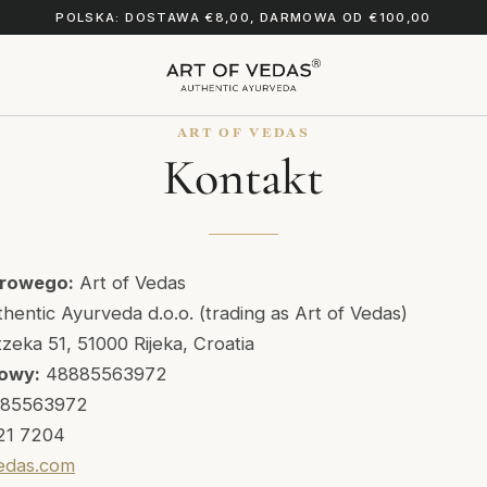
POLSKA: DOSTAWA €8,00, DARMOWA OD €100,00
ART OF VEDAS
Kontakt
rowego:
Art of Vedas
hentic Ayurveda d.o.o. (trading as Art of Vedas)
zeka 51, 51000 Rijeka, Croatia
rowy:
48885563972
85563972
21 7204
edas.com