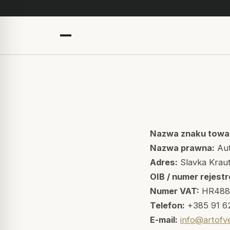
Nazwa znaku towa
Nazwa prawna:
Aut
Adres:
Slavka Kraut
OIB / numer rejest
Numer VAT:
HR488
Telefon:
+385 91 6
E-mail:
info@artofv