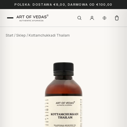
POLSKA: DOSTAWA €8,00, DARMOWA OD €100,00
Start
/
Sklep
/ Kottamchukkadi Thailam