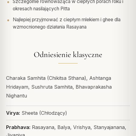
Szczególnie równoważąca w ciepłych porach roku i
okresach nasilających Pitta
Najlepiej przyjmować z ciepłym mlekiem i ghee dla
wzmocnionego działania Rasayana
Odniesienie klasyczne
Charaka Samhita (Chikitsa Sthana), Ashtanga
Hridayam, Sushruta Samhita, Bhavaprakasha
Nighantu
Virya:
Sheeta (Chłodzący)
Prabhava:
Rasayana, Balya, Vrishya, Stanyajanana,
Jivaniya