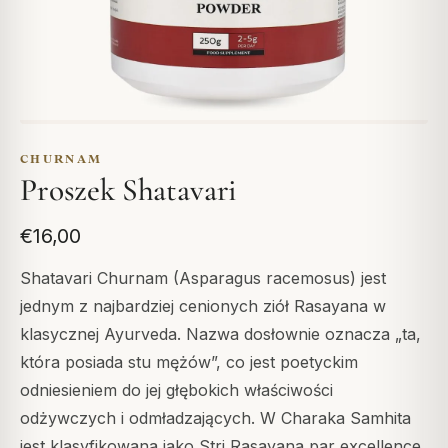
CHURNAM
Proszek Shatavari
€16,00
Shatavari Churnam (Asparagus racemosus) jest
jednym z najbardziej cenionych ziół Rasayana w
klasycznej Ayurveda. Nazwa dosłownie oznacza „ta,
która posiada stu mężów”, co jest poetyckim
odniesieniem do jej głębokich właściwości
odżywczych i odmładzających. W Charaka Samhita
jest klasyfikowana jako Stri Rasayana par excellence.