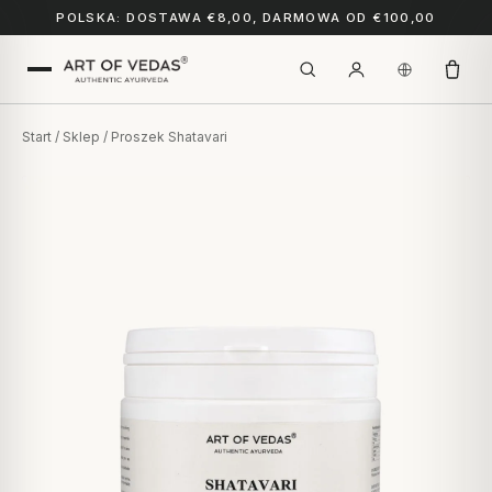
POLSKA: DOSTAWA €8,00, DARMOWA OD €100,00
Start
/
Sklep
/ Proszek Shatavari