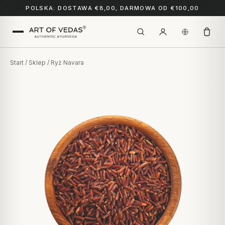
POLSKA: DOSTAWA €8,00, DARMOWA OD €100,00
Start
/
Sklep
/ Ryż Navara