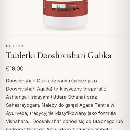
GULIKA
Tabletki Dooshivishari Gulika
€19,00
Dooshivishari Gulika (znany również jako
Dooshivishari Agada) to klasyczny preparat z
Ashtanga Hridayam (Uttara Sthana) oraz
Sahasrayogam. Należy do gałęzi Agada Tantra w
Ayurveda, tradycyjnie klasyfikowany jako formuła
Vishahara. „Dooshivisha” odnosi się do utajonego lub
nagromadzonego Ama, które z czasem głęboko