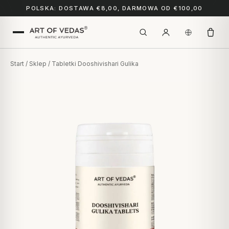
POLSKA: DOSTAWA €8,00, DARMOWA OD €100,00
Start
/
Sklep
/ Tabletki Dooshivishari Gulika