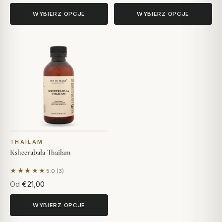
WYBIERZ OPCJE
WYBIERZ OPCJE
THAILAM
Ksheerabala Thailam
★★★★★
5.0 (3)
Na podstawie 3 opinii
Od
€21,00
WYBIERZ OPCJE