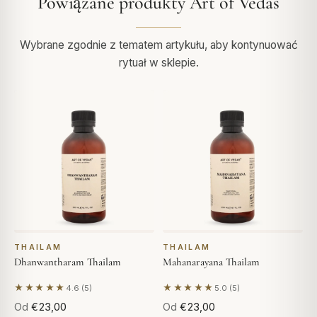
Powiązane produkty Art of Vedas
Wybrane zgodnie z tematem artykułu, aby kontynuować
rytuał w sklepie.
THAILAM
THAILAM
Dhanwantharam Thailam
Mahanarayana Thailam
★★★★★
★★★★★
4.6 (5)
5.0 (5)
Na podstawie 5 opinii
Na podstawie 5 opinii
Od
€23,00
Od
€23,00