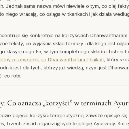
h. Jednak sama nazwa mówi niewiele o tym, co olej fakty
o niego wracają, co osiąga w tkankach i jak działa wedłu
centruje się konkretnie na korzyściach Dhanwantharam 
ne teksty, co wyjaśnia skład formuły i dla kogo jest najb
go klasycznego tła, w tym kompletnego składu i historii f
etny przewodnik po Dhanwantharam Thailam
, który sz
dnik jest dla tych, którzy już wiedzą, czym jest Dhanwa
, co robi.
y: Co oznacza „korzyści” w terminach Ayu
dzie pojęcie korzyści terapeutycznej zawsze opisuje się
as, trzech zasad organizujących fizjologię Ayurvedy. Korzy