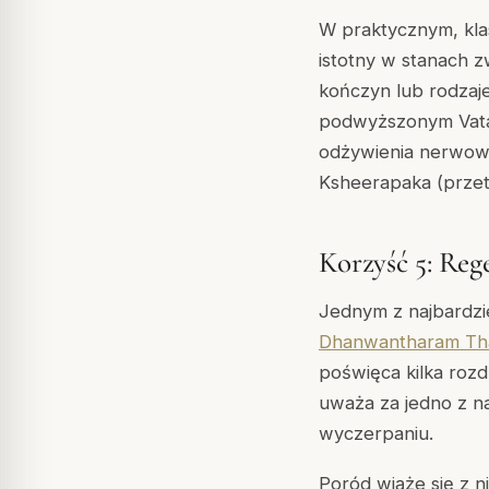
W praktycznym, kla
istotny w stanach 
kończyn lub rodzaj
podwyższonym Vata 
odżywienia nerwo
Ksheerapaka (przet
Korzyść 5: Reg
Jednym z najbardz
Dhanwantharam Th
poświęca kilka roz
uważa za jedno z n
wyczerpaniu.
Poród wiąże się z 