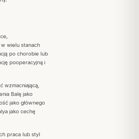
ące,
 w wielu stanach
cją po chorobie lub
cję pooperacyjną i
ść wzmacniającą,
enia Balę jako
cność jako głównego
lya jako cechę
h praca lub styl