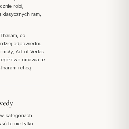
cznie robi,
g klasycznych ram,
Thailam, co
ardziej odpowiedni.
ormuły, Art of Vedas
czegółowo omawia te
ntharam i chcą
rvedy
 w kategoriach
ść to nie tylko