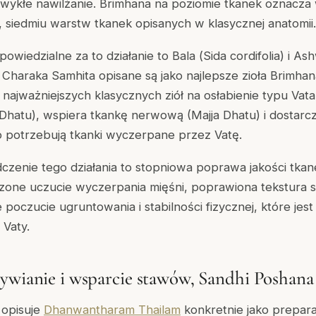
 zwykłe nawilżanie. Brimhana na poziomie tkanek oznacza
, siedmiu warstw tkanek opisanych w klasycznej anatomii.
owiedzialne za to działanie to Bala (
Sida cordifolia
) i As
 Charaka Samhita opisane są jako najlepsze zioła Brimhana 
najważniejszych klasycznych ziół na osłabienie typu Vat
hatu), wspiera tkankę nerwową (Majja Dhatu) i dostar
o potrzebują tkanki wyczerpane przez Vatę.
czenie tego działania to stopniowa poprawa jakości tka
szone uczucie wyczerpania mięśni, poprawiona tekstura 
e poczucie ugruntowania i stabilności fizycznej, które jes
Vaty.
ywianie i wsparcie stawów, Sandhi Poshana
 opisuje
Dhanwantharam Thailam
konkretnie jako prepara