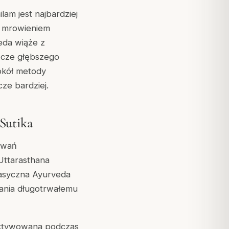
am jest najbardziej
, mrowieniem
eda wiąże z
zcze głębszego
okół metody
ze bardziej.
Sutika
owań
Uttarasthana
lasyczna Ayurveda
gania długotrwałemu
 aktywowana podczas