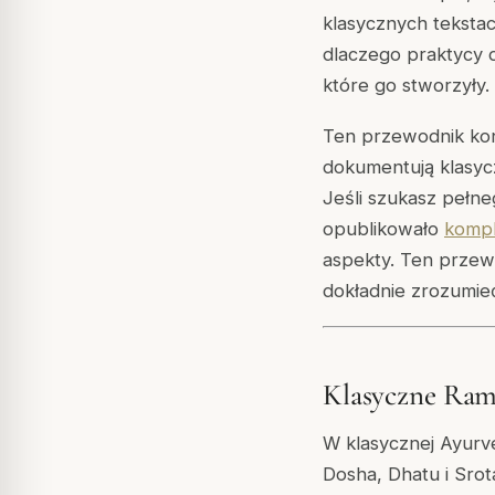
klasycznych tekstac
dlaczego praktycy d
które go stworzyły.
Ten przewodnik kon
dokumentują klasycz
Jeśli szukasz pełne
opublikowało
kompl
aspekty. Ten przewo
dokładnie zrozumieć
Klasyczne Ram
W klasycznej Ayurve
Dosha, Dhatu i Srot