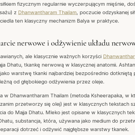
ysiłkiem fizycznym regularnie wyczerpującym mięśnie, d
sażu) z
Dhanwantharam Thailam
, poczucie odzyskanej si
ciedla ten klasyczny mechanizm Balya w praktyce.
parcie nerwowe i odżywienie układu nerwo
mawianych, ale klasycznie ważnych korzyści
Dhanwanthar
jja Dhatu
, tkankę nerwową w klasycznej anatomii. Ashta
 jako warstwę tkanki najbardziej bezpośrednio dotkniętą
zależną od głębokiego odżywienia przez oleje.
a w Dhanwantharam Thailam (metoda Ksheerapaka, w któr
 zanim przetworzy się olej) jest w klasycznych tekstach 
cia do Majja Dhatu. Mleko jest opisane w klasycznych tek
hatu, substancja, która, używana jako medium do przetw
eparacji dotrzeć i odżywić najgłębsze warstwy tkanek.