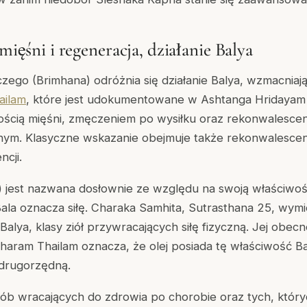
 mięśni i regeneracja, działanie Balya
zego (Brimhana) odróżnia się działanie Balya, wzmacniaj
ailam
, które jest udokumentowane w Ashtanga Hridayam
ością mięśni, zmęczeniem po wysiłku oraz rekonwalescen
nym. Klasyczne wskazanie obejmuje także rekonwalescen
cji.
) jest nazwana dosłownie ze względu na swoją właściwo
ala oznacza siłę. Charaka Samhita, Sutrasthana 25, wymi
Balya, klasy ziół przywracających siłę fizyczną. Jej obe
haram Thailam oznacza, że olej posiada tę właściwość Ba
drugorzędną.
ób wracających do zdrowia po chorobie oraz tych, któryc