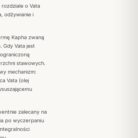
rozdziale o Vata
a
, odżywianie i
formę Kapha zwaną
. Gdy Vata jest
 ograniczoną
rzchni stawowych.
owy mechanizm:
a Vata (olej
wysuszającemu
wentnie zalecany na
ia po wyczerpaniu
integralności
ny.