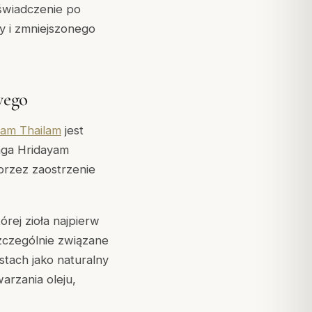
oświadczenie po
ły i zmniejszonego
wego
am Thailam
jest
nga Hridayam
 przez zaostrzenie
ej zioła najpierw
szczególnie związane
stach jako naturalny
arzania oleju,