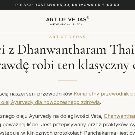
POLSKA: DOSTAWA €8,00, DARMOWA OD €100,00
ART OF VEDAS
ci z Dhanwantharam Thai
awdę robi ten klasyczny 
ęścią naszej serii przewodników
Kompletny przewodnik 
y olej Ayurvedy dla nowoczesnego zdrowia
.
cznego oleju Ayurvedy na dolegliwości Vata,
Dhanwanthar
ej poważnej liście. Jest przepisywany przez praktyków A
występuje w klinicznych protokołach Panchakarma i jest 