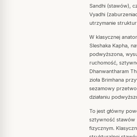
Sandhi (stawów), cz
Vyadhi (zaburzeniac
utrzymanie struktu
W klasycznej anato
Sleshaka Kapha
, n
podwyższona, wysus
ruchomość, sztywn
Dhanwantharam Tha
zioła Brimhana przy
sezamowy przetworz
działaniu podwyższ
To jest główny pow
sztywność stawów z
fizycznym. Klasyczn
strukturalnej staw