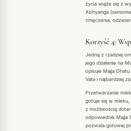
życia wiąże się z w
Abhyanga (samoma
zmęczenia, odzwier
Korzyść 4: Ws
Jedną z rzadziej o
jego działanie na
Ma
opisuje Majja Dhatu
Vata i najbardziej 
Przetwarzanie mlek
gotuje się w mleku,
z możliwością dotar
odpowiednik Majja D
pozwala gotowej pr