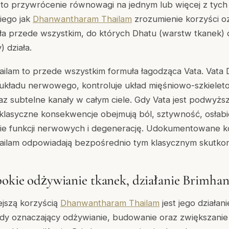
to przywrócenie równowagi na jednym lub więcej z tyc
iego jak
Dhanwantharam Thailam
zrozumienie korzyści o
ła przede wszystkim, do których Dhatu (warstw tkanek) d
) działa.
lam to przede wszystkim formuła łagodząca Vata. Vata D
i układu nerwowego, kontroluje układ mięśniowo-szkieleto
z subtelne kanały w całym ciele. Gdy Vata jest podwyżs
lasyczne konsekwencje obejmują ból, sztywność, osłabi
ie funkcji nerwowych i degenerację. Udokumentowane k
ilam odpowiadają bezpośrednio tym klasycznym skutkom
bokie odżywianie tkanek, działanie Brimha
ejszą korzyścią
Dhanwantharam Thailam
jest jego działan
dy oznaczający odżywianie, budowanie oraz zwiększanie g