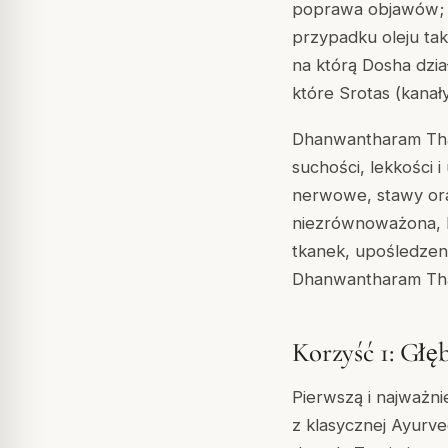
poprawa objawów; 
przypadku oleju tak
na którą Dosha dzia
które Srotas (kanały
Dhanwantharam Thai
suchości, lekkości 
nerwowe, stawy ora
niezrównoważona, k
tkanek, upośledzen
Dhanwantharam Tha
Korzyść 1: Głę
Pierwszą i najważni
z klasycznej Ayurve