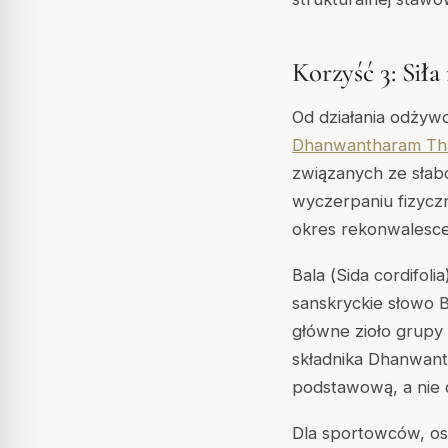
Korzyść 3: Siła
Od działania odżywc
Dhanwantharam Th
związanych ze słab
wyczerpaniu fizycz
okres rekonwalescen
Bala (
Sida cordifolia
sanskryckie słowo B
główne zioło grupy 
składnika Dhanwant
podstawową, a nie 
Dla sportowców, os