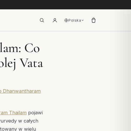
Polska
lam: Co
olej Vata
po Dhanwantharam
am Thailam
pojawi
yurvedy w całych
cytowany w wielu