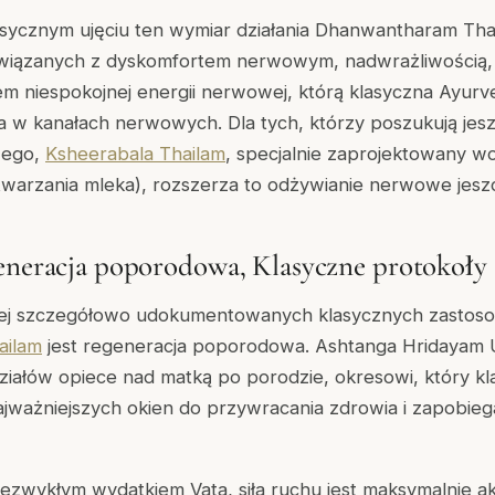
sycznym ujęciu ten wymiar działania Dhanwantharam Thail
związanych z dyskomfortem nerwowym, nadwrażliwością
em niespokojnej energii nerwowej, którą klasyczna Ayurv
w kanałach nerwowych. Dla tych, którzy poszukują jes
wego,
Ksheerabala Thailam
, specjalnie zaprojektowany w
warzania mleka), rozszerza to odżywianie nerwowe jeszc
eneracja poporodowa, Klasyczne protokoły 
iej szczegółowo udokumentowanych klasycznych zastos
ailam
jest regeneracja poporodowa. Ashtanga Hridayam 
działów opiece nad matką po porodzie, okresowi, który k
ajważniejszych okien do przywracania zdrowia i zapobie
niezwykłym wydatkiem Vata, siła ruchu jest maksymalnie