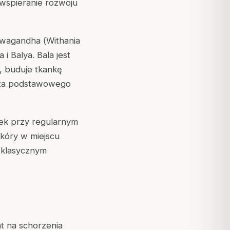
 wspieranie rozwoju
hwagandha (
Withania
i Balya. Bala jest
a, buduje tkankę
cza podstawowego
nek przy regularnym
skóry w miejscu
t klasycznym
t na schorzenia