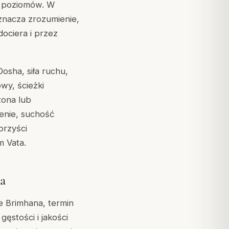
h poziomów. W
znacza zrozumienie,
ociera i przez
osha, siła ruchu,
wy, ścieżki
zona lub
enie, suchość
orzyści
 Vata.
na
ie
Brimhana
, termin
ęstości i jakości