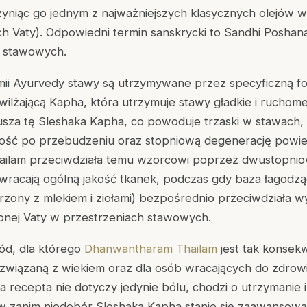
yniąc go jednym z najważniejszych klasycznych olejów w 
h Vaty). Odpowiedni termin sanskrycki to
Sandhi Poshan
r stawowych.
mii Ayurvedy stawy są utrzymywane przez specyficzną 
awilżającą Kapha, która utrzymuje stawy gładkie i ruchome
za tę Sleshaka Kapha, co powoduje trzaski w stawach,
ość po przebudzeniu oraz stopniową degenerację powie
ilam przeciwdziała temu wzorcowi poprzez dwustopni
wracają ogólną jakość tkanek, podczas gdy baza łagodząc
ony z mlekiem i ziołami) bezpośrednio przeciwdziała 
onej Vaty w przestrzeniach stawowych.
ód, dla którego
Dhanwantharam Thailam
jest tak konsek
wiązaną z wiekiem oraz dla osób wracających do zdrow
a recepta nie dotyczy jedynie bólu, chodzi o utrzymanie 
ów zanim niedobór Sleshaka Kapha stanie się zaawansowa