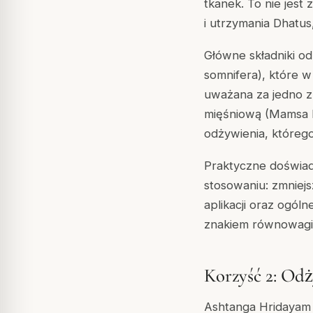
tkanek. To nie jest
i utrzymania Dhatus
Główne składniki odp
somnifera
), które w
uważana za jedno z 
mięśniową (Mamsa D
odżywienia, któreg
Praktyczne doświad
stosowaniu: zmniej
aplikacji oraz ogóln
znakiem równowagi 
Korzyść 2: Odż
Ashtanga Hridayam