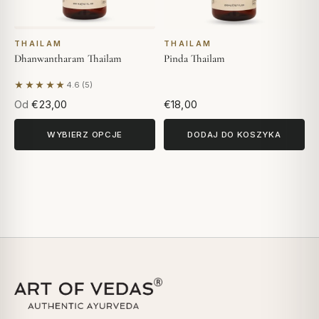
THAILAM
THAILAM
Dhanwantharam Thailam
Pinda Thailam
★★★★★
4.6 (5)
Na podstawie 5 opinii
Od
€23,00
€18,00
WYBIERZ OPCJE
DODAJ DO KOSZYKA