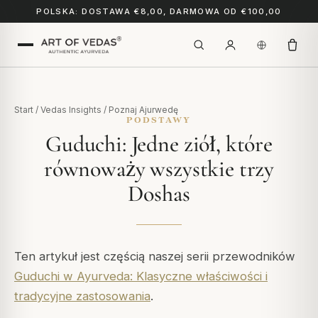
POLSKA: DOSTAWA €8,00, DARMOWA OD €100,00
Start
/
Vedas Insights
/
Poznaj Ajurwedę
PODSTAWY
Guduchi: Jedne ziół, które
równoważy wszystkie trzy
Doshas
Ten artykuł jest częścią naszej serii przewodników
Guduchi w Ayurveda: Klasyczne właściwości i
tradycyjne zastosowania
.