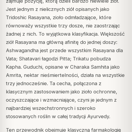
zajmuje pozycję, którą dzieli bardzo niewiele ziół.
Jest jednym z nielicznych ziół opisanych jako
Tridoshic Rasayana, zioło odmładzające, które
równoważy wszystkie trzy dosze, nie zaostrzając
żadnej z nich. To wyjątkowa klasyfikacja. Większość
ziół Rasayana ma główną afinitę do jednej doszy:
Ashwagandha jest przede wszystkim Rasayana dla
Vata; Shatavari łagodzi Pitta; Trikatu pobudza
Kapha. Guduchi, opisane w Charaka Samhita jako
Amrita, nektar nieśmiertelności, działa na wszystkie
trzy jednocześnie. Ta cecha, połączona z
klasycznym zastosowaniem jako zioło ochronne,
oczyszczające i wzmacniające, czyni je jednym z
najbardziej wszechstronnych i szeroko
stosowanych roślin w całej tradycji Ayurvedy.
Ten przewodnik obejmuje klasyczną farmakologię