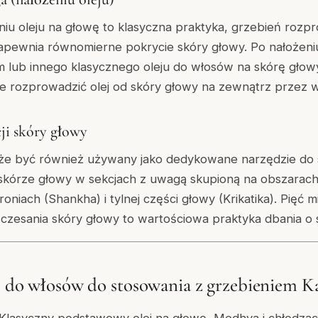
iu oleju na głowę to klasyczna praktyka, grzebień rozpr
zapewnia równomierne pokrycie skóry głowy. Po nałożeni
 lub innego klasycznego oleju do włosów na skórę głowy
ie rozprowadzić olej od skóry głowy na zewnątrz przez w
ji skóry głowy
e być również używany jako dedykowane narzędzie do s
 skórze głowy w sekcjach z uwagą skupioną na obszara
roniach (Shankha) i tylnej części głowy (Krikatika). Pięć m
zesania skóry głowy to wartościowa praktyka dbania o s
e do włosów do stosowania z grzebieniem K