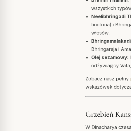
Brahmi Thailam:
wszystkich typó
Neelibhringadi T
tinctoria) i Bhri
włosów.
Bhringamalakadi
Bhringaraja i Ama
Olej sezamowy:
odżywiający Vata
Zobacz nasz pełny
wskazówek dotycząc
Grzebień Kans
W Dinacharya czesa