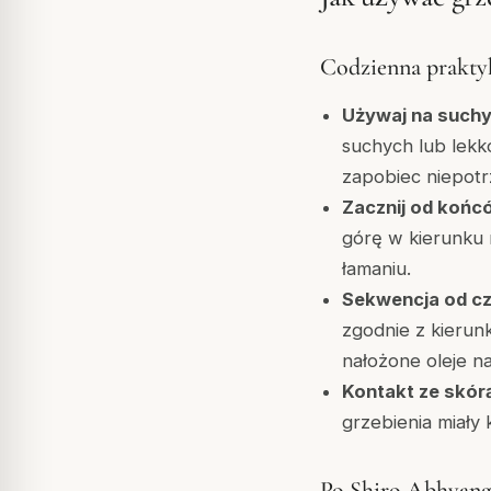
Codzienna praktyk
Używaj na suchy
suchych lub lekk
zapobiec niepot
Zacznij od końc
górę w kierunku 
łamaniu.
Sekwencja od cz
zgodnie z kierun
nałożone oleje na
Kontakt ze skór
grzebienia miały 
Po Shiro Abhyanga