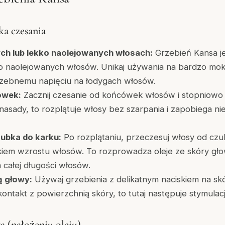
a czesania
ch lub lekko naolejowanych włosach:
Grzebień Kansa j
o naolejowanych włosów. Unikaj używania na bardzo mok
rzebnemu napięciu na łodygach włosów.
ówek:
Zacznij czesanie od końcówek włosów i stopniowo 
nasady, to rozplątuje włosy bez szarpania i zapobiega 
ubka do karku:
Po rozplątaniu, przeczesuj włosy od czu
kiem wzrostu włosów. To rozprowadza oleje ze skóry gło
 całej długości włosów.
ą głowy:
Używaj grzebienia z delikatnym naciskiem na sk
kontakt z powierzchnią skóry, to tutaj następuje stymulac
 (nałożeniu oleju)