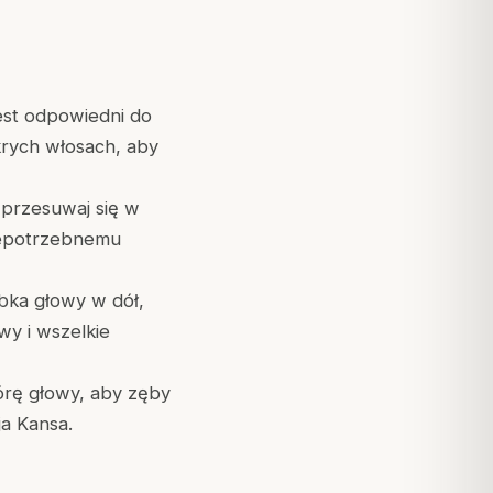
est odpowiedni do
rych włosach, aby
przesuwaj się w
niepotrzebnemu
bka głowy w dół,
wy i wszelkie
órę głowy, aby zęby
ja Kansa.