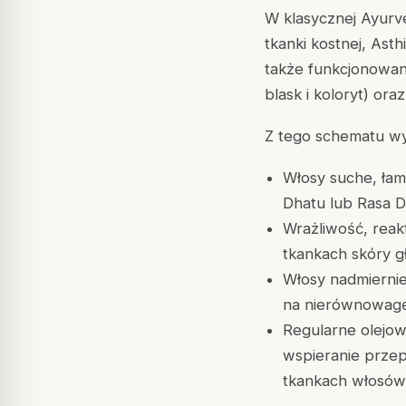
W klasycznej Ayurv
tkanki kostnej, Ast
także funkcjonowani
blask i koloryt) or
Z tego schematu wy
Włosy suche, ła
Dhatu lub Rasa 
Wrażliwość, reak
tkankach skóry 
Włosy nadmiernie
na nierównowag
Regularne olejow
wspieranie prze
tkankach włosów 