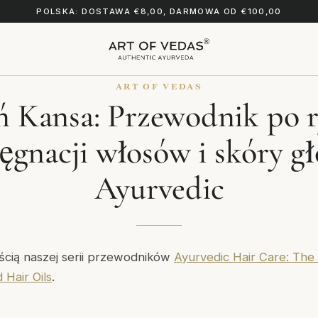
POLSKA: DOSTAWA €8,00, DARMOWA OD €100,00
ART OF VEDAS
ń Kansa: Przewodnik po r
lęgnacji włosów i skóry g
Ayurvedic
ęścią naszej serii przewodników
Ayurvedic Hair Care: The 
Hair Oils
.