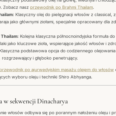
Klasyczny podstawowy olej na głowę, Medhya i chłodząc
w. Zobacz nasz
przewodnik po Brahmi Thailam
.
hailam:
Klasyczny olej do pielęgnacji włosów z classical, z
ngaraja jako głównymi ziołami, specjalnie opracowany dla zd
 Thailam:
Kolejna klasyczna północnoindyjska formuła do 
laki jako kluczowe zioła, wspierające jakość włosów i zdr
Klasyczna podstawowa opcja do codziennego olejowania 
, rozgrzewający i głęboko penetrujący.
przewodnik po ajurwedyjskim masażu olejem do włosów
ych wyboru oleju i techniki Shiro Abhyanga.
a w sekwencji Dinacharya
nie włosów odbywa się po porannym nałożeniu oleju i pr