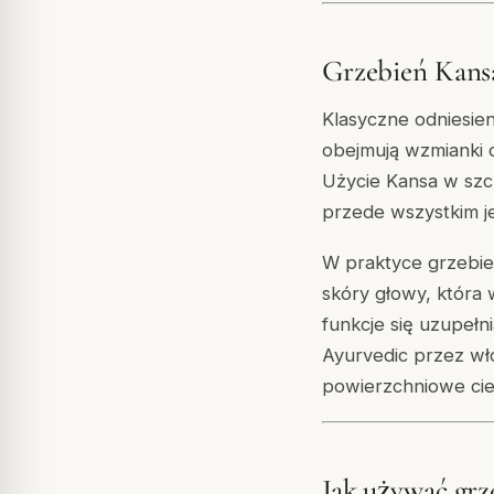
Grzebień Kansa
Klasyczne odniesien
obejmują wzmianki o
Użycie Kansa w szcz
przede wszystkim je
W praktyce grzebie
skóry głowy, która
funkcje się uzupełn
Ayurvedic przez wło
powierzchniowe ciep
Jak używać grz