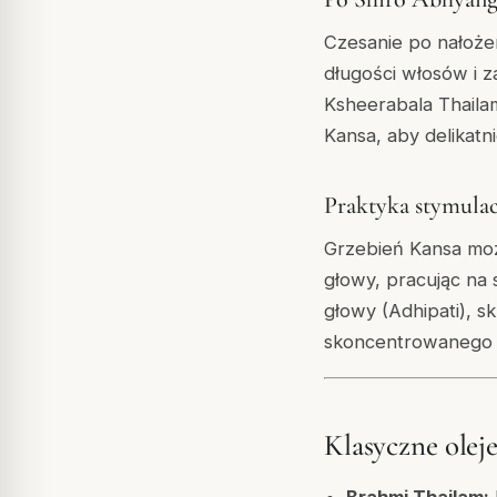
Czesanie po nałożen
długości włosów i 
Ksheerabala Thailam
Kansa, aby delikatn
Praktyka stymulac
Grzebień Kansa moż
głowy, pracując na
głowy (Adhipati), sk
skoncentrowanego c
Klasyczne olej