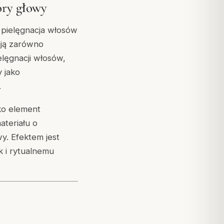
óry głowy
 pielęgnacja włosów
ają zarówno
elęgnacji włosów,
 jako
.
ko element
ateriału o
y. Efektem jest
k i rytualnemu