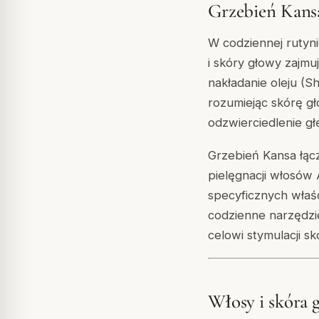
Grzebień Kansa
W codziennej rutyn
i skóry głowy zajmu
nakładanie oleju (S
rozumiejąc skórę g
odzwierciedlenie gł
Grzebień Kansa łąc
pielęgnacji włosów
specyficznych właśc
codzienne narzędzie
celowi stymulacji s
Włosy i skóra