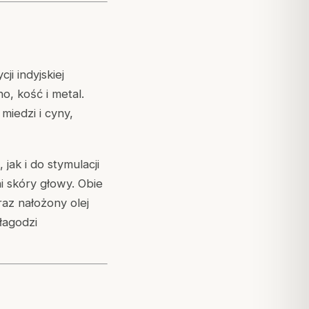
i indyjskiej
, kość i metal.
miedzi i cyny,
ak i do stymulacji
 skóry głowy. Obie
raz nałożony olej
łagodzi