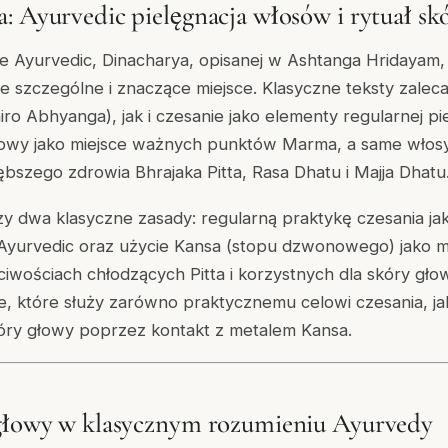
: Ayurvedic pielęgnacja włosów i rytuał sk
ie Ayurvedic, Dinacharya, opisanej w Ashtanga Hridayam,
je szczególne i znaczące miejsce. Klasyczne teksty zalec
hiro Abhyanga), jak i czesanie jako elementy regularnej pi
łowy jako miejsce ważnych punktów Marma, a same włosy
ębszego zdrowia Bhrajaka Pitta, Rasa Dhatu i Majja Dhatu
zy dwa klasyczne zasady: regularną praktykę czesania ja
 Ayurvedic oraz użycie Kansa (stopu dzwonowego) jako m
iwościach chłodzących Pitta i korzystnych dla skóry głow
, które służy zarówno praktycznemu celowi czesania, ja
kóry głowy poprzez kontakt z metalem Kansa.
 głowy w klasycznym rozumieniu Ayurvedy