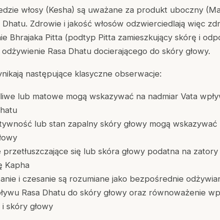
edzie włosy (Kesha) są uważane za produkt uboczny (Ma
hi Dhatu. Zdrowie i jakość włosów odzwierciedlają więc zd
e Bhrajaka Pitta (podtyp Pitta zamieszkujący skórę i odpo
az odżywienie Rasa Dhatu docierającego do skóry głowy.
nikają następujące klasyczne obserwacje:
mliwe lub matowe mogą wskazywać na nadmiar Vata wpływ
Dhatu
tywność lub stan zapalny skóry głowy mogą wskazywać n
głowy
 przetłuszczające się lub skóra głowy podatna na zato
ę Kapha
anie i czesanie są rozumiane jako bezpośrednie odżywian
pływu Rasa Dhatu do skóry głowy oraz równoważenie w
i skóry głowy