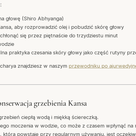
:
 na głowę (Shiro Abhyanga)
Kansa, aby rozprowadzić olej i pobudzić skórę głowy
chłonąć się przez piętnaście do trzydziestu minut
wodzie
lna praktyka czesania skóry głowy jako część rutyny pr
acharya znajdziesz w naszym
przewodniku po ajurwedyjne
konserwacja grzebienia Kansa
grzebień ciepłą wodą i miękką ściereczką.
łego moczenia w wodzie, co może z czasem wpłynąć na 
, która powstaje przy regularnym używaniu, jest oczekiw