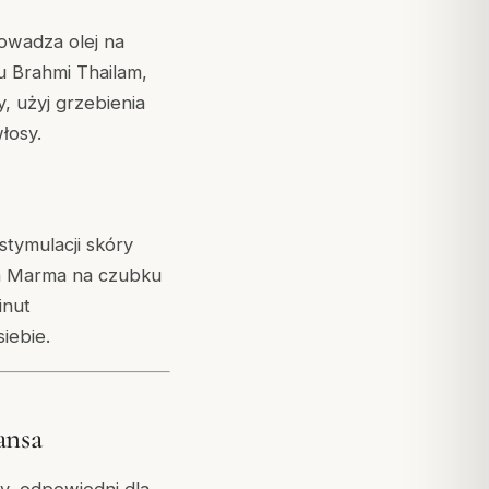
owadza olej na
u Brahmi Thailam,
, użyj grzebienia
łosy.
tymulacji skóry
ch Marma na czubku
inut
iebie.
ansa