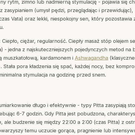
ny rytm, zimno lub nadmierną stymulację - pojawia się c
z zasypianiem (umysł pędzi, przeglądając i przewidując),
czas Vata) oraz lekki, niespokojny sen, który pozostawi
u.
:
Ciepło, ciężar, regularność. Ciepły masaż stóp olejem
a
) - jedna z najskuteczniejszych pojedynczych metod na 
ką muszkatołową, kardamonem i
Ashwagandha
(klasyczne
 Stała pora kładzenia się spać, każdej nocy, bez kompro
 minimalna stymulacja na godzinę przed snem.
umiarkowanie długo i efektywnie - typy Pitta zasypiają s
ebując 6-7 godzin. Gdy Pitta jest pobudzona, charakter
, ale budzenie się między 22:00 a 2:00 (czas Pitta) z os
owarzyszy temu uczucie gorąca, pragnienie lub intensy