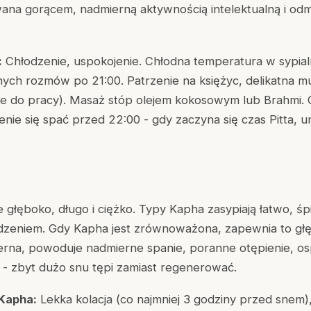
wana gorącem, nadmierną aktywnością intelektualną i o
:
Chłodzenie, uspokojenie. Chłodna temperatura w sypial
ych rozmów po 21:00. Patrzenie na księżyc, delikatna m
nie do pracy). Masaż stóp olejem kokosowym lub Brahmi.
nie się spać przed 22:00 - gdy zaczyna się czas Pitta, u
e głęboko, długo i ciężko. Typy Kapha zasypiają łatwo, śp
dzeniem. Gdy Kapha jest zrównoważona, zapewnia to gł
erna, powoduje nadmierne spanie, poranne otępienie, osp
 - zbyt dużo snu tępi zamiast regenerować.
Kapha:
Lekka kolacja (co najmniej 3 godziny przed snem)