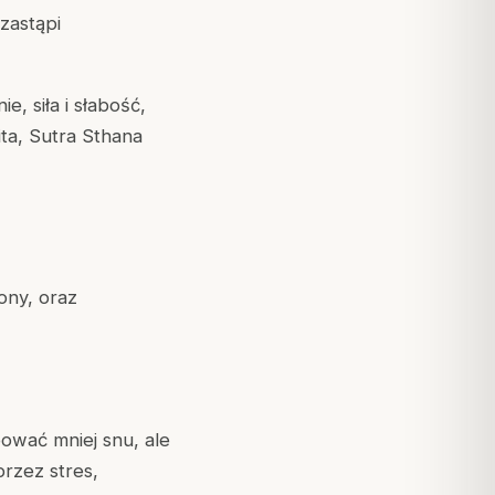
 zastąpi
e, siła i słabość,
ta, Sutra Sthana
ony, oraz
bować mniej snu, ale
przez stres,