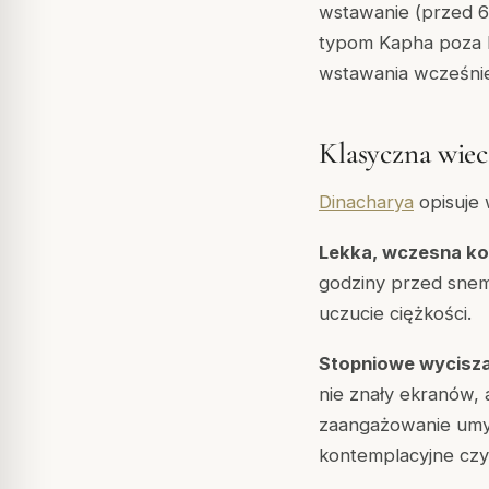
wstawanie (przed 6 
typom Kapha poza l
wstawania wcześnie 
Klasyczna wiec
Dinacharya
opisuje 
Lekka, wczesna kol
godziny przed snem
uczucie ciężkości.
Stopniowe wycisza
nie znały ekranów, 
zaangażowanie umys
kontemplacyjne czyt