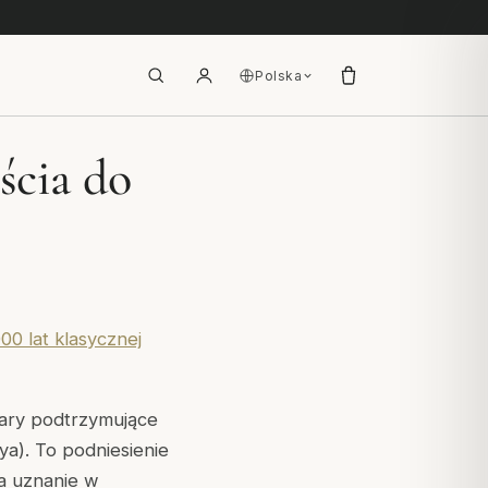
Polska
ścia do
00 lat klasycznej
ilary podtrzymujące
ya
). To podniesienie
la uznanie w