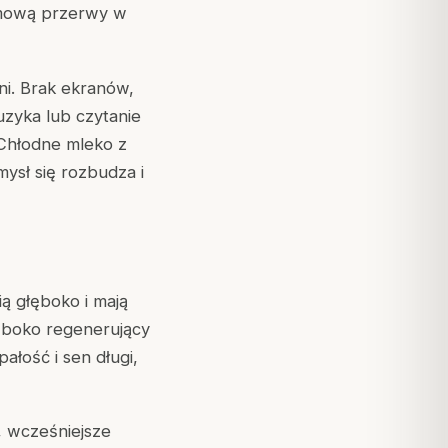
dmową przerwy w
ni. Brak ekranów,
uzyka lub czytanie
 Chłodne mleko z
mysł się rozbudza i
ią głęboko i mają
ęboko regenerujący
ałość i sen długi,
, wcześniejsze