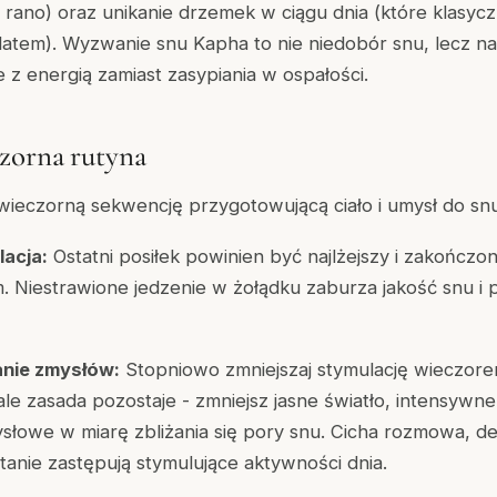
rano) oraz unikanie drzemek w ciągu dnia (które klasycz
atem). Wyzwanie snu Kapha to nie niedobór snu, lecz na
z energią zamiast zasypiania w ospałości.
zorna rutyna
wieczorną sekwencję przygotowującą ciało i umysł do snu
acja:
Ostatni posiłek powinien być najlżejszy i zakończon
. Niestrawione jedzenie w żołądku zaburza jakość snu i
nie zmysłów:
Stopniowo zmniejszaj stymulację wieczore
ale zasada pozostaje - zmniejsz jasne światło, intensywne
łowe w miarę zbliżania się pory snu. Cicha rozmowa, de
anie zastępują stymulujące aktywności dnia.