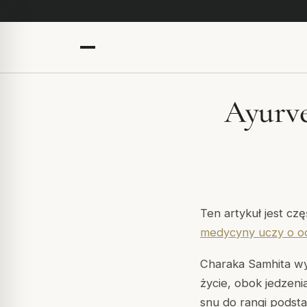
Ayurve
Ten artykuł jest cz
medycyny uczy o 
Charaka Samhita
wy
życie, obok jedzenia
snu do rangi podsta