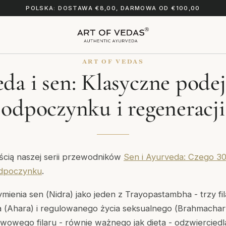
POLSKA: DOSTAWA €8,00, DARMOWA OD €100,00
ART OF VEDAS
da i sen: Klasyczne podej
odpoczynku i regeneracji
ęścią naszej serii przewodników
Sen i Ayurveda: Czego 30
odpoczynku
.
mienia sen (
Nidra
) jako jeden z
Trayopastambha
- trzy f
 (
Ahara
) i regulowanego życia seksualnego (
Brahmachar
wowego filaru - równie ważnego jak dieta - odzwiercied