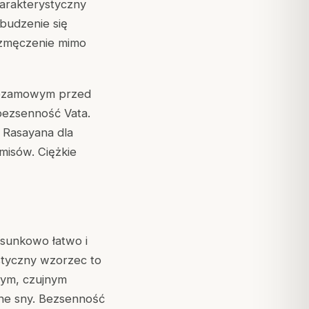
harakterystyczny
 budzenie się
a zmęczenie mimo
 sezamowym przed
bezsenność Vata.
 Rasayana dla
misów. Ciężkie
tosunkowo łatwo i
ystyczny wzorzec to
trym, czujnym
wne sny. Bezsenność