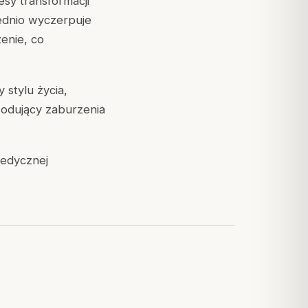
sy transformacji
ednio wyczerpuje
enie, co
stylu życia,
odujący zaburzenia
medycznej