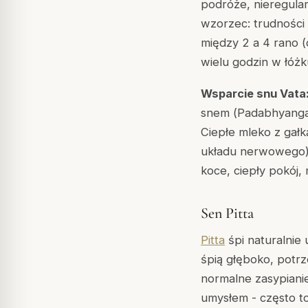
podróże, nieregular
wzorzec: trudności 
między 2 a 4 rano (
wielu godzin w łóżk
Wsparcie snu Vata
snem (
Padabhyang
Ciepłe mleko z gał
układu nerwowego).
koce, ciepły pokój,
Sen Pitta
Pitta
śpi naturalnie 
śpią głęboko, potrz
normalne zasypianie
umysłem - często t