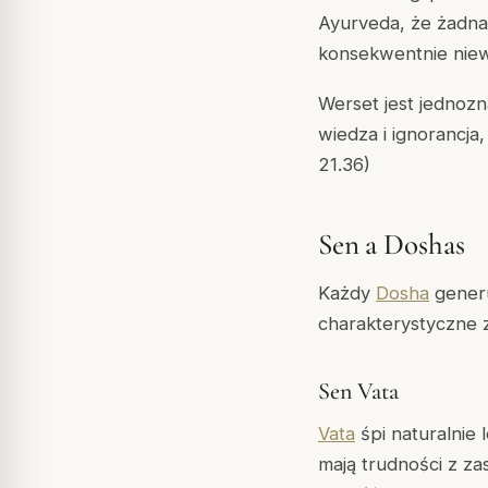
Ayurveda, że żadna i
konsekwentnie niewys
Werset jest jednoz
wiedza i ignorancja,
21.36)
Sen a Doshas
Każdy
Dosha
generu
charakterystyczne 
Sen Vata
Vata
śpi naturalnie 
mają trudności z za