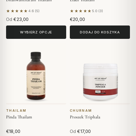
★★★★★
★★★★★
4.6 (5)
5.0 (3)
Na podstawie 5 opinii
Na podstawie 3 opinii
Od
€23,00
€20,00
WYBIERZ OPCJE
DODAJ DO KOSZYKA
THAILAM
CHURNAM
Pinda Thailam
Proszek Triphala
€18,00
Od
€17,00