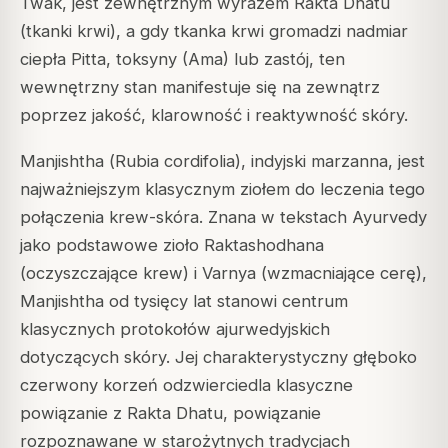
Twak, jest zewnętrznym wyrazem Rakta Dhatu
(tkanki krwi), a gdy tkanka krwi gromadzi nadmiar
ciepła Pitta, toksyny (Ama) lub zastój, ten
wewnętrzny stan manifestuje się na zewnątrz
poprzez jakość, klarowność i reaktywność skóry.
Manjishtha (
Rubia cordifolia
), indyjski marzanna, jest
najważniejszym klasycznym ziołem do leczenia tego
połączenia krew-skóra. Znana w tekstach Ayurvedy
jako podstawowe zioło Raktashodhana
(oczyszczające krew) i Varnya (wzmacniające cerę),
Manjishtha od tysięcy lat stanowi centrum
klasycznych protokołów ajurwedyjskich
dotyczących skóry. Jej charakterystyczny głęboko
czerwony korzeń odzwierciedla klasyczne
powiązanie z Rakta Dhatu, powiązanie
rozpoznawane w starożytnych tradycjach