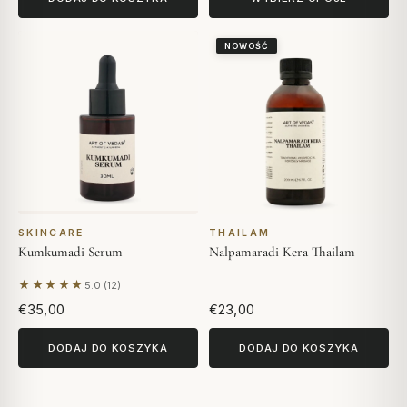
NOWOŚĆ
SKINCARE
THAILAM
Kumkumadi Serum
Nalpamaradi Kera Thailam
★★★★★
5.0 (12)
Na podstawie 12 opinii
€35,00
€23,00
DODAJ DO KOSZYKA
DODAJ DO KOSZYKA