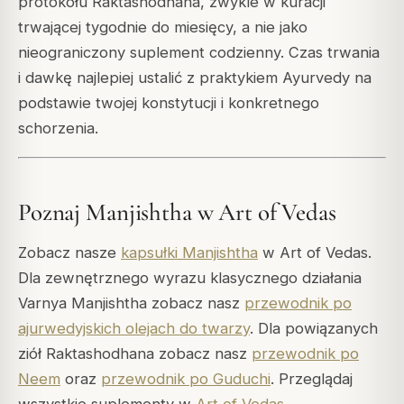
protokołu Raktashodhana, zwykle w kuracji
trwającej tygodnie do miesięcy, a nie jako
nieograniczony suplement codzienny. Czas trwania
i dawkę najlepiej ustalić z praktykiem Ayurvedy na
podstawie twojej konstytucji i konkretnego
schorzenia.
Poznaj Manjishtha w Art of Vedas
Zobacz nasze
kapsułki Manjishtha
w Art of Vedas.
Dla zewnętrznego wyrazu klasycznego działania
Varnya Manjishtha zobacz nasz
przewodnik po
ajurwedyjskich olejach do twarzy
. Dla powiązanych
ziół Raktashodhana zobacz nasz
przewodnik po
Neem
oraz
przewodnik po Guduchi
. Przeglądaj
wszystkie suplementy w
Art of Vedas