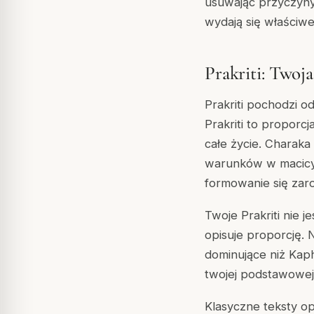
usuwając przyczyny,
wydają się właściwe
Prakriti: Twoj
Prakriti
pochodzi o
Prakriti to proporcj
całe życie.
Charaka
warunków w macicy,
formowanie się zar
Twoje Prakriti nie j
opisuje
proporcję
. 
dominujące niż Kaph
twojej podstawowej fi
Klasyczne teksty op