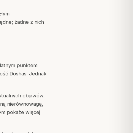
złym
ędne; żadne z nich
ydatnym punktem
mość Doshas. Jednak
ktualnych
objawów,
ywną nierównowagę,
nym pokaże więcej