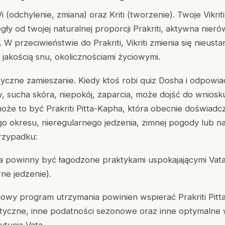
i
(odchylenie, zmiana) oraz
Kriti
(tworzenie). Twoje Vikrit
gły od twojej naturalnej proporcji Prakriti, aktywna nier
W przeciwieństwie do Prakriti, Vikriti zmienia się nieusta
 jakością snu, okolicznościami życiowymi.
tyczne zamieszanie. Kiedy ktoś robi quiz Dosha i odpowi
 sucha skóra, niepokój, zaparcia, może dojść do wniosku
że to być Prakriti Pitta-Kapha, która obecnie doświadcza
o okresu, nieregularnego jedzenia, zimnej pogody lub 
rzypadku:
powinny być łagodzone praktykami uspokajającymi Vata (
ne jedzenie).
owy program utrzymania powinien wspierać Prakriti Pitt
etyczne, inne podatności sezonowe oraz inne optymalne 
ytucja Vata.