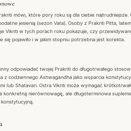
zonowe
kriti mówi, które pory roku są dla ciebie najtrudniejsze. 
podatne jesienią (sezon Vata). Osoby z Prakriti Pitta, latem
je Vikriti w tych porach roku pokazuje, czy przewidywa
 się pojawiło i w jakim stopniu potrzebna jest korekta.
inny odpowiadać twojej Prakriti do długotrwałego stosow
ysta z codziennego Ashwagandha jako wsparcia konstytuc
ahmi lub Shatavari. Ostra Vikriti może wymagać krótkotrwa
a konkretną nierównowagę, ale długoterminowa supleme
konstytucyjną.
a