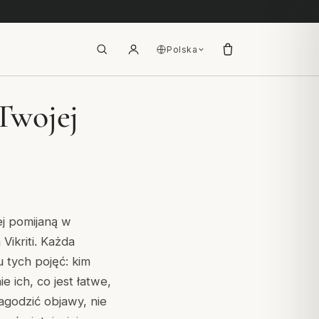
Polska
 Twojej
ej pomijaną w
a
Vikriti
. Każda
 tych pojęć: kim
e ich, co jest łatwe,
agodzić objawy, nie