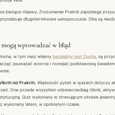
uwa bieżące objawy. Zrozumienie Prakriti zapobiega przys
tymalizuje długoterminowe samopoczucie. Oba są niezb
.
y mogą wprowadzać w błąd
Dosha, w tym nasz własny
bezpłatny test Dosha
, są prz
zacząć zauważać wzorce i rozwijać podstawową świado
enia:
kriti niż Prakriti.
Większość pytań w quizach dotyczy
a
czeń. One przede wszystkim odzwierciedlają Vikriti, akt
stytucyjną. Quiz wykonany w stresującym okresie jesien
iz wykonany latem, w spokojnym czasie.