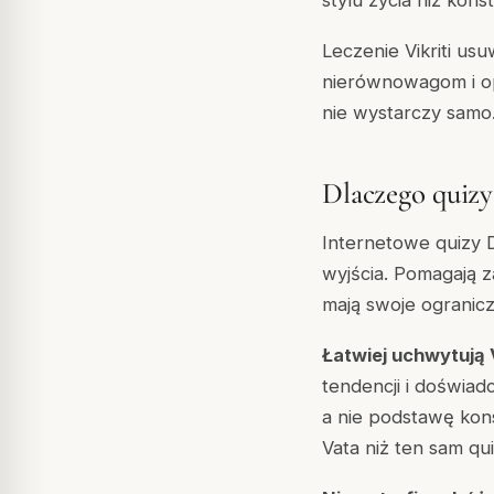
Leczenie Vikriti us
nierównowagom i op
nie wystarczy samo
Dlaczego quiz
Internetowe quizy 
wyjścia. Pomagają 
mają swoje ogranicz
Łatwiej uchwytują Vi
tendencji i doświad
a nie podstawę kon
Vata niż ten sam qu