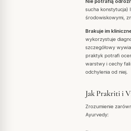
Nie potrafią odróż
sucha konstytucja) 
środowiskowymi, zm
Brakuje im kliniczn
wykorzystuje diagn
szczegółowy wywiad
praktyk potrafi ocen
warstwy i cechy fal
odchylenia od niej.
Jak Prakriti i 
Zrozumienie zarówno
Ayurvedy: