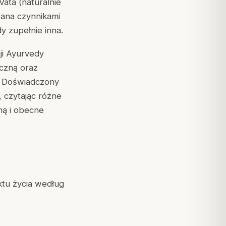
ata (naturalnie
wana czynnikami
 zupełnie inna.
ji Ayurvedy
yczną oraz
. Doświadczony
u, czytając różne
ną i obecne
ektu życia według