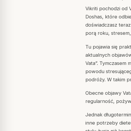
Vikriti
pochodzi od
V
Doshas, które odbie
doświadczasz teraz. 
porą roku, stresem,
Tu pojawia się prak
aktualnych
objawów,
Vata”. Tymczasem mo
powodu stresująceg
podróży. W takim p
Obecne objawy Vata 
regularność, pożyw
Jednak długotermin
inne potrzeby diet
stylu życia niż konst