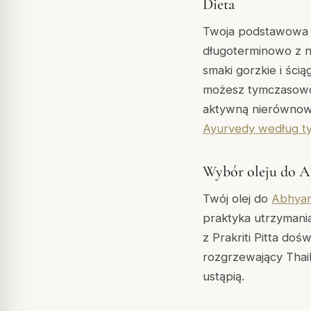
Dieta
Twoja podstawowa di
długoterminowo z na
smaki gorzkie i ści
możesz tymczasowo p
aktywną nierównowa
Ayurvedy według t
Wybór oleju do 
Twój olej do
Abhya
praktyka utrzymani
z Prakriti Pitta do
rozgrzewający Thai
ustąpią.