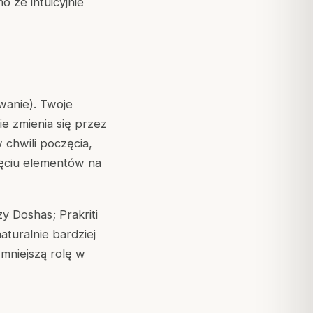
 że intuicyjnie
wanie). Twoje
ie zmienia się przez
w chwili poczęcia,
ięciu elementów na
zy Doshas; Prakriti
naturalnie bardziej
 mniejszą rolę w