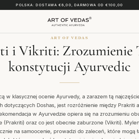
POLSKA: DOSTAWA €8,00, DARMOWA OD €100,00
ART OF VEDAS
ti i Vikriti: Zrozumienie
konstytucji Ayurvedic
cą w klasycznej ocenie Ayurvedy, a zarazem tą najczęści
h dotyczących Doshas, jest rozróżnienie między
Prakriti
ekomendacja w Ayurvedzie opiera się na zrozumieniu obu
e (Prakriti) oraz co jest obecnie zaburzone (Vikriti). Myleni
cznie na samoocenie, prowadzi do zaleceń, które mogą ł