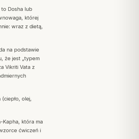
i to Dosha lub
ównowaga, której
nnie: wraz z dietą,
ada na podstawie
, że jest „typem
 Vikriti Vata z
nadmiernych
ciepło, olej,
a-Kapha, która ma
wzorce ćwiczeń i