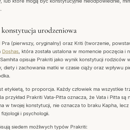
 lub które mogą być konstytucyjnie nieodpowiednie, mimo
.
a konstytucja urodzeniowa
d
Pra
(pierwszy, oryginalny) oraz
Kriti
(tworzenie, powsta
a
Doshas
, która została ustalona w momencie poczęcia i n
 Samhita
opisuje Prakriti jako wynik konstytucji rodziców 
 diety i zachowania matki w czasie ciąży oraz wpływu p
odka.
est etykietą, to proporcja. Każdy człowiek ma wszystkie tr
Na przykład Prakriti Vata-Pitta oznacza, że Vata i Pitta są 
a w twojej konstytucji, nie oznacza to braku Kapha, lecz
zjologii i psychologii.
isują siedem możliwych typów Prakriti: