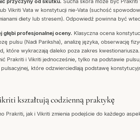
nić przyczyny od skutku.
Sucha skóra może być Prakriti V
lub Vikriti Vata w konstytucji nie-Vata (suchość spowodo
ianami diety lub stresem). Odpowiedź powinna być wtedy
ej głębi profesjonalnej oceny.
Klasyczna ocena konstytuc
ozę pulsu (
Nadi Pariksha
), analizę języka, obserwację fiz
, które wykraczają daleko poza zakres kwestionariusza
ić Prakriti i Vikriti jednocześnie, tylko na podstawie puls
i pulsacyjnej, które odzwierciedlają podstawę konstytucyj
Vikriti kształtują codzienną praktykę
 Prakriti, jak i Vikriti zmienia podejście do każdego asp