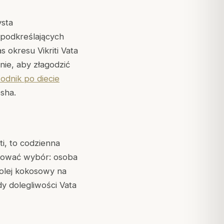
ysta
 podkreślających
 okresu Vikriti Vata
nie, aby złagodzić
odnik po diecie
sha.
i, to codzienna
osować wybór: osoba
 olej kokosowy na
y dolegliwości Vata