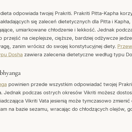
eta odpowiada twojej Prakriti. Prakriti Pitta-Kapha korz
kładających się zaleceń dietetycznych dla Pitta i Kapha,
ągające, umiarkowane chłodzenie i lekkość. Jednak podczas
rzejść na cieplejsze, cięższe, bardziej odżywcze jedze
gę, zanim wrócisz do swojej konstytucyjnej diety.
Przew
ypu Dosha
zawiera zalecenia dietetyczne według typu Do
Abhyanga
nga
powinien przede wszystkim odpowiadać twojej Prakrit
a. Jednak podczas ostrych okresów Vikriti możesz dost
świadczająca Vikriti Vata jesienią może tymczasowo zmienić
lam na bazie sezamu, wracając do chłodzących olejów, gd