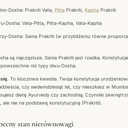
dno-Dosha: Prakriti Vata,
Pitta
Prakriti,
Kapha
Prakriti
u-Dosha: Vata-Pitta, Pitta-Kapha, Vata-Kapha
rzy-Dosha: Sama Prakriti (w przybliżeniu równe proporcje 
ha są najczęstsze. Sama Prakriti jest rzadka. Konstytuc
iej powszechne niż typy dwu-Dosha.
 się.
To kluczowa kwestia. Twoja konstytucja urodzeniowa
dzieścia, czy siedemdziesiąt lat, czy mieszkasz w Mumba
sujesz dietę Ayurvedy czy zachodnią. Czynniki zewnętrz
), ale nie na podstawę konstytucyjną (Prakriti).
obecny stan nierównowagi