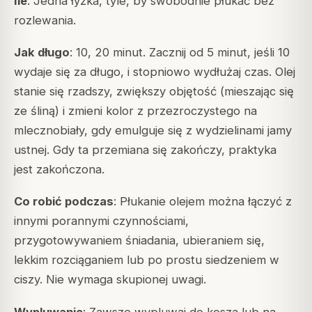
Ile
: Jedna łyżka, tyle, by swobodnie płukać bez
rozlewania.
Jak długo
: 10, 20 minut. Zacznij od 5 minut, jeśli 10
wydaje się za długo, i stopniowo wydłużaj czas. Olej
stanie się rzadszy, zwiększy objętość (mieszając się
ze śliną) i zmieni kolor z przezroczystego na
mlecznobiały, gdy emulguje się z wydzielinami jamy
ustnej. Gdy ta przemiana się zakończy, praktyka
jest zakończona.
Co robić podczas
: Płukanie olejem można łączyć z
innymi porannymi czynnościami,
przygotowywaniem śniadania, ubieraniem się,
lekkim rozciąganiem lub po prostu siedzeniem w
ciszy. Nie wymaga skupionej uwagi.
Wypluwanie
: Zawsze wypluwaj do kosza lub na