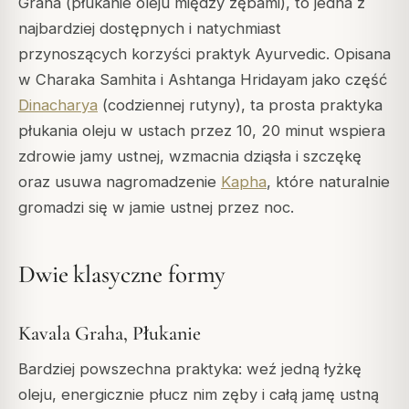
Graha
(płukanie oleju między zębami), to jedna z
najbardziej dostępnych i natychmiast
przynoszących korzyści praktyk Ayurvedic. Opisana
w
Charaka Samhita
i
Ashtanga Hridayam
jako część
Dinacharya
(codziennej rutyny), ta prosta praktyka
płukania oleju w ustach przez 10, 20 minut wspiera
zdrowie jamy ustnej, wzmacnia dziąsła i szczękę
oraz usuwa nagromadzenie
Kapha
, które naturalnie
gromadzi się w jamie ustnej przez noc.
Dwie klasyczne formy
Kavala Graha, Płukanie
Bardziej powszechna praktyka: weź jedną łyżkę
oleju, energicznie płucz nim zęby i całą jamę ustną