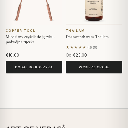
COPPER TOOL
THAILAM
Miedziany czyścik do języka -
Dhanwantharam Thailam
podwójna rączka
★★★★★
4.6 (5)
Na podstawie 5 opinii
€10,00
Od
€23,00
DODAJ DO KOSZYKA
WYBIERZ OPCJE