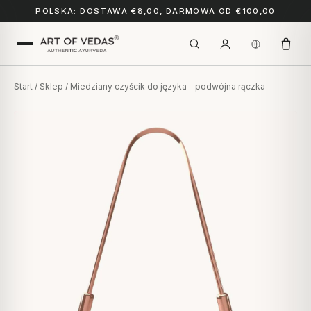
POLSKA: DOSTAWA €8,00, DARMOWA OD €100,00
Start
/
Sklep
/ Miedziany czyścik do języka - podwójna rączka