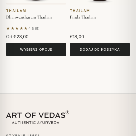
THAILAM
THAILAM
Dhanwantharam Thailam
Pinda Thailam
★★★★★
4.6 (5)
Na podstawie 5 opinii
Od
€23,00
€18,00
WYBIERZ OPCJE
DODAJ DO KOSZYKA
SZYBKIE LINKI