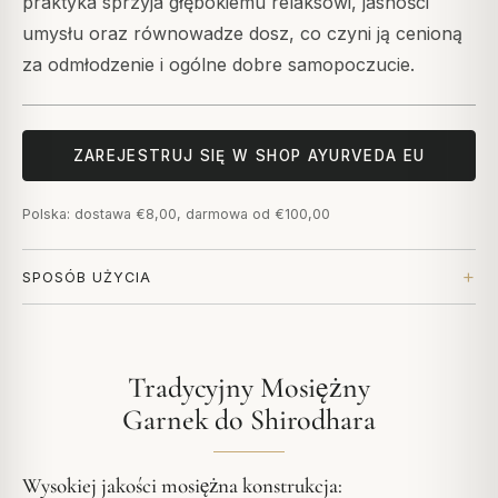
praktyka sprzyja głębokiemu relaksowi, jasności
umysłu oraz równowadze dosz, co czyni ją cenioną
za odmłodzenie i ogólne dobre samopoczucie.
ZAREJESTRUJ SIĘ W SHOP AYURVEDA EU
Polska: dostawa €8,00, darmowa od €100,00
SPOSÓB UŻYCIA
Tradycyjny Mosiężny
Garnek do Shirodhara
Wysokiej jakości mosiężna konstrukcja: