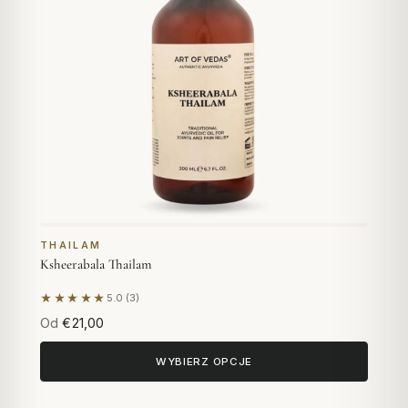
THAILAM
Ksheerabala Thailam
★★★★★
5.0 (3)
Na podstawie 3 opinii
Od
€21,00
WYBIERZ OPCJE