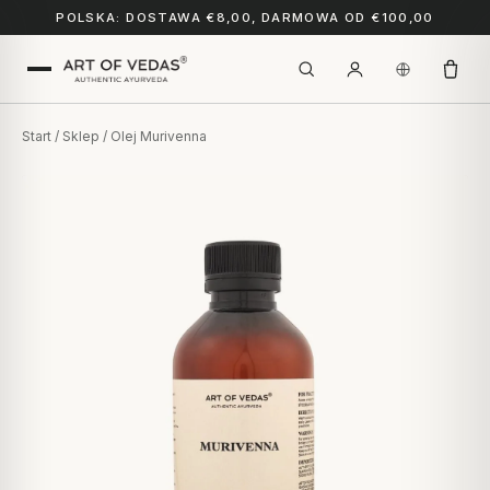
POLSKA: DOSTAWA €8,00, DARMOWA OD €100,00
Start
/
Sklep
/ Olej Murivenna