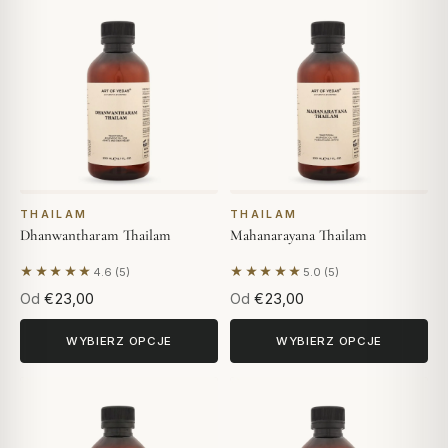
THAILAM
THAILAM
Dhanwantharam Thailam
Mahanarayana Thailam
★★★★★
★★★★★
4.6 (5)
5.0 (5)
Na podstawie 5 opinii
Na podstawie 5 opinii
Od
€23,00
Od
€23,00
WYBIERZ OPCJE
WYBIERZ OPCJE