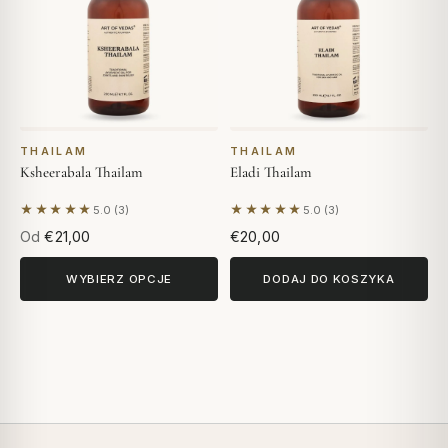
THAILAM
THAILAM
Ksheerabala Thailam
Eladi Thailam
★★★★★
★★★★★
5.0 (3)
5.0 (3)
Na podstawie 3 opinii
Na podstawie 3 opinii
Od
€21,00
€20,00
WYBIERZ OPCJE
DODAJ DO KOSZYKA