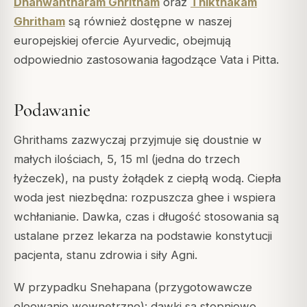
Dhanwantharam Ghritham
oraz
Thikthakam
Ghritham
są również dostępne w naszej
europejskiej ofercie Ayurvedic, obejmują
odpowiednio zastosowania łagodzące Vata i Pitta.
Podawanie
Ghrithams zazwyczaj przyjmuje się doustnie w
małych ilościach, 5, 15 ml (jedna do trzech
łyżeczek), na pusty żołądek z ciepłą wodą. Ciepła
woda jest niezbędna: rozpuszcza ghee i wspiera
wchłanianie. Dawka, czas i długość stosowania są
ustalane przez lekarza na podstawie konstytucji
pacjenta, stanu zdrowia i siły Agni.
W przypadku Snehapana (przygotowawcze
oleowanie wewnętrzne): dawki są stopniowo