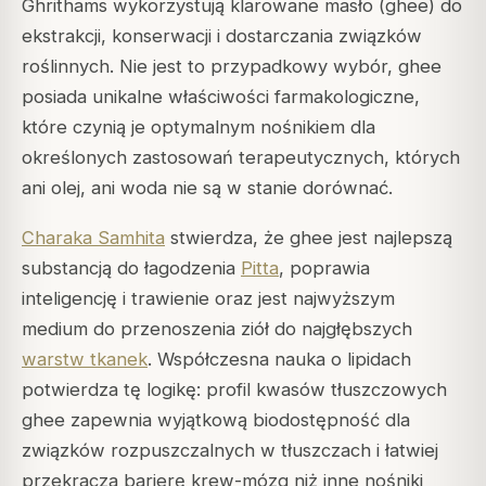
Ghrithams wykorzystują klarowane masło (
ghee
) do
ekstrakcji, konserwacji i dostarczania związków
roślinnych. Nie jest to przypadkowy wybór, ghee
posiada unikalne właściwości farmakologiczne,
które czynią je optymalnym nośnikiem dla
określonych zastosowań terapeutycznych, których
ani olej, ani woda nie są w stanie dorównać.
Charaka Samhita
stwierdza, że ghee jest najlepszą
substancją do łagodzenia
Pitta
, poprawia
inteligencję i trawienie oraz jest najwyższym
medium do przenoszenia ziół do najgłębszych
warstw tkanek
. Współczesna nauka o lipidach
potwierdza tę logikę: profil kwasów tłuszczowych
ghee zapewnia wyjątkową biodostępność dla
związków rozpuszczalnych w tłuszczach i łatwiej
przekracza barierę krew-mózg niż inne nośniki