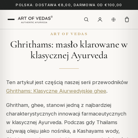
POLSKA: DOSTAWA €8,00, DARMOWA OD €100,00
ART OF VEDAS
Ghrithams: masło klarowane w
klasycznej Ayurveda
Ten artykuł jest częścią naszej serii przewodników
Ghrithams: Klasyczne Ajurwedyjskie ghee
.
Ghritham, ghee, stanowi jedną z najbardziej
charakterystycznych innowacji farmaceutycznych
w klasycznej Ayurveda. Podczas gdy Thailams
używają oleju jako nośnika, a Kashayams wody,