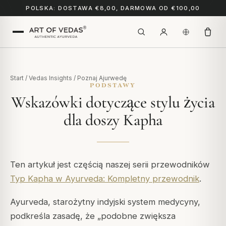
POLSKA: DOSTAWA €8,00, DARMOWA OD €100,00
Start
/
Vedas Insights
/
Poznaj Ajurwedę
PODSTAWY
Wskazówki dotyczące stylu życia
dla doszy Kapha
Ten artykuł jest częścią naszej serii przewodników
Typ Kapha w Ayurveda: Kompletny przewodnik
.
Ayurveda, starożytny indyjski system medycyny,
podkreśla zasadę, że „podobne zwiększa