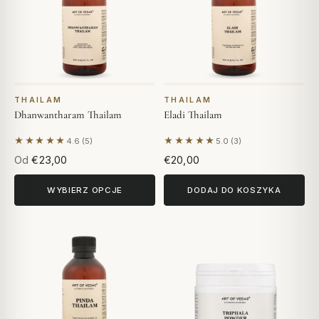
THAILAM
THAILAM
Dhanwantharam Thailam
Eladi Thailam
★★★★★
★★★★★
4.6 (5)
5.0 (3)
Na podstawie 5 opinii
Na podstawie 3 opinii
Od
€23,00
€20,00
WYBIERZ OPCJE
DODAJ DO KOSZYKA