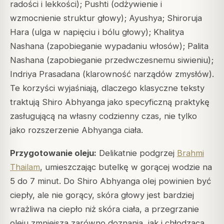
radości i lekkości); Pushti (odżywienie i
wzmocnienie struktur głowy); Ayushya; Shiroruja
Hara (ulga w napięciu i bólu głowy); Khalitya
Nashana (zapobieganie wypadaniu włosów); Palita
Nashana (zapobieganie przedwczesnemu siwieniu);
Indriya Prasadana (klarowność narządów zmysłów).
Te korzyści wyjaśniają, dlaczego klasyczne teksty
traktują Shiro Abhyanga jako specyficzną praktykę
zasługującą na własny codzienny czas, nie tylko
jako rozszerzenie Abhyanga ciała.
Przygotowanie oleju:
Delikatnie podgrzej
Brahmi
Thailam
, umieszczając butelkę w gorącej wodzie na
5 do 7 minut. Do Shiro Abhyanga olej powinien być
ciepły, ale nie gorący, skóra głowy jest bardziej
wrażliwa na ciepło niż skóra ciała, a przegrzanie
oleju zmniejsza zarówno doznania, jak i chłodzącą