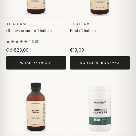
THAILAM
THAILAM
Dhanwantharam Thailam
Pinda Thailam
★★★★★
4.6 (5)
Na podstawie 5 opinii
Od
€23,00
€18,00
WYBIERZ OPCJE
DODAJ DO KOSZYKA