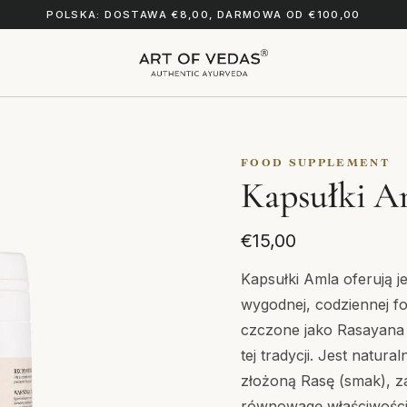
POLSKA: DOSTAWA €8,00, DARMOWA OD €100,00
FOOD SUPPLEMENT
Kapsułki A
€15,00
Kapsułki Amla oferują j
wygodnej, codziennej fo
czczone jako Rasayana 
tej tradycji. Jest natura
złożoną Rasę (smak), 
równowagę właściwości